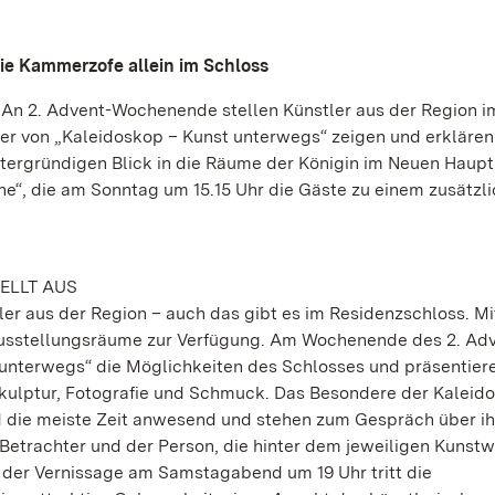
e Kammerzofe allein im Schloss
: An 2. Advent-Wochenende stellen Künstler aus der Region i
er von „Kaleidoskop – Kunst unterwegs“ zeigen und erklären
ergründigen Blick in die Räume der Königin im Neuen Haup
tine“, die am Sonntag um 15.15 Uhr die Gäste zu einem zusätzl
ELLT AUS
ler aus der Region – auch das gibt es im Residenzschloss. Mi
Ausstellungsräume zur Verfügung. Am Wochenende des 2. Ad
 unterwegs“ die Möglichkeiten des Schlosses und präsentier
 Skulptur, Fotografie und Schmuck. Das Besondere der Kaleid
nd die meiste Zeit anwesend und stehen zum Gespräch über i
etrachter und der Person, die hinter dem jeweiligen Kunst
i der Vernissage am Samstagabend um 19 Uhr tritt die