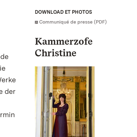
DOWNLOAD ET PHOTOS
Communiqué de presse (PDF)
Kammerzofe
Christine
nde
ie
Werke
e der
ermin