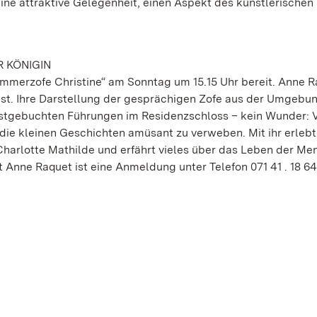
ine attraktive Gelegenheit, einen Aspekt des künstlerischen
 KÖNIGIN
ammerzofe Christine“ am Sonntag um 15.15 Uhr bereit. Anne R
 ist. Ihre Darstellung der gesprächigen Zofe aus der Umgebu
istgebuchten Führungen im Residenzschloss – kein Wunder: 
 die kleinen Geschichten amüsant zu verweben. Mit ihr erleb
Charlotte Mathilde und erfährt vieles über das Leben der Me
t Anne Raquet ist eine Anmeldung unter Telefon 071 41 . 18 64