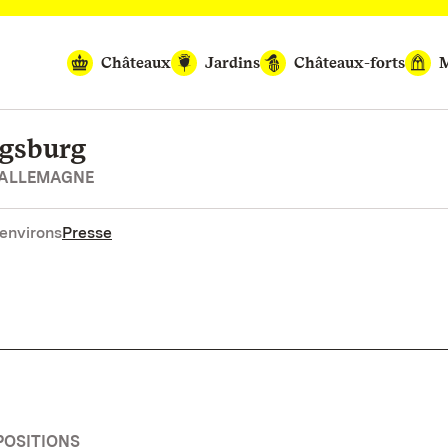
Châteaux
Jardins
Châteaux-forts
M
igsburg
’ALLEMAGNE
environs
Presse
POSITIONS