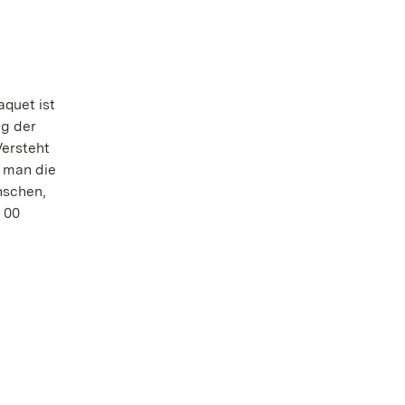
aquet ist
ng der
Versteht
t man die
nschen,
 00