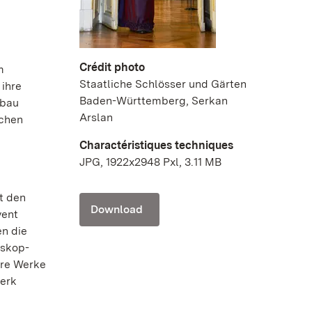
Crédit photo
m
Staatliche Schlösser und Gärten
 ihre
Baden-Württemberg, Serkan
tbau
Arslan
ichen
Charactéristiques techniques
JPG, 1922x2948 Pxl, 3.11 MB
t den
Download
vent
en die
oskop-
hre Werke
werk