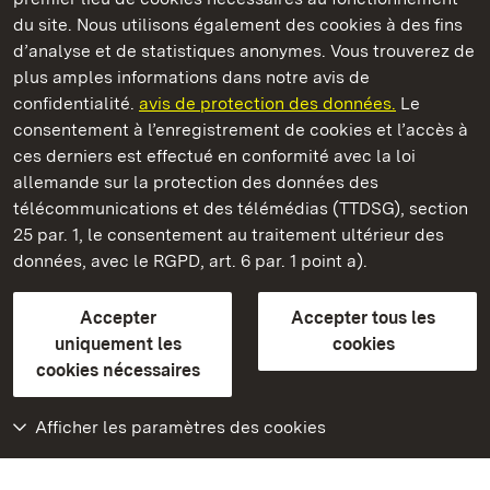
du site. Nous utilisons également des cookies à des fins
d’analyse et de statistiques anonymes. Vous trouverez de
plus amples informations dans notre avis de
Château résidentiel de Ludwigsburg
confidentialité.
avis de protection des données.
Le
consentement à l’enregistrement de cookies et l’accès à
Châteaux et jardins publics du Bade-Wurtemberg
ces derniers est effectué en conformité avec la loi
allemande sur la protection des données des
Contact et informations
FAQ et réponses
Mentions légales
télécommunications et des télémédias (TTDSG), section
Protection des données
25 par. 1, le consentement au traitement ultérieur des
Explications sur l’accessibilité
données, avec le RGPD, art. 6 par. 1 point a).
BITV-konform (geprüfte Seiten)
Accepter
Accepter tous les
plus loin
uniquement les
cookies
cookies nécessaires
Accueil
Monuments
Afficher les paramètres des cookies
Rendez-nous visite
sur Facebook
Rendez-nous visite