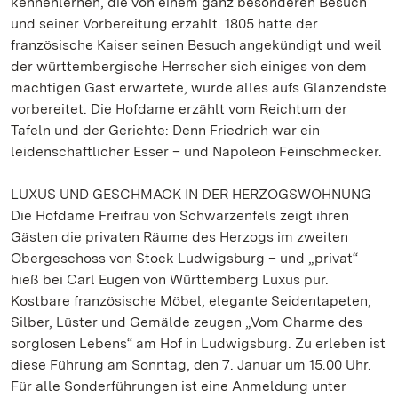
kennenlernen, die von einem ganz besonderen Besuch
und seiner Vorbereitung erzählt. 1805 hatte der
französische Kaiser seinen Besuch angekündigt und weil
der württembergische Herrscher sich einiges von dem
mächtigen Gast erwartete, wurde alles aufs Glänzendste
vorbereitet. Die Hofdame erzählt vom Reichtum der
Tafeln und der Gerichte: Denn Friedrich war ein
leidenschaftlicher Esser – und Napoleon Feinschmecker.
LUXUS UND GESCHMACK IN DER HERZOGSWOHNUNG
Die Hofdame Freifrau von Schwarzenfels zeigt ihren
Gästen die privaten Räume des Herzogs im zweiten
Obergeschoss von Stock Ludwigsburg – und „privat“
hieß bei Carl Eugen von Württemberg Luxus pur.
Kostbare französische Möbel, elegante Seidentapeten,
Silber, Lüster und Gemälde zeugen „Vom Charme des
sorglosen Lebens“ am Hof in Ludwigsburg. Zu erleben ist
diese Führung am Sonntag, den 7. Januar um 15.00 Uhr.
Für alle Sonderführungen ist eine Anmeldung unter