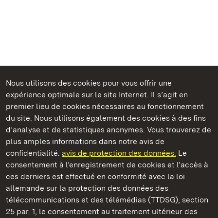
Nous utilisons des cookies pour vous offrir une
Châteaux et jardins publics du Bade-Wurtemberg
expérience optimale sur le site Internet. Il s’agit en
premier lieu de cookies nécessaires au fonctionnement
du site. Nous utilisons également des cookies à des fins
d’analyse et de statistiques anonymes. Vous trouverez de
plus amples informations dans notre avis de
Château résidentiel de Ludwigsburg
confidentialité.
avis de protection des données.
Le
consentement à l’enregistrement de cookies et l’accès à
Châteaux et jardins publics du Bade-Wurtemberg
ces derniers est effectué en conformité avec la loi
allemande sur la protection des données des
Contact et informations
FAQ et réponses
Mentions légales
télécommunications et des télémédias (TTDSG), section
Protection des données
25 par. 1, le consentement au traitement ultérieur des
Explications sur l’accessibilité