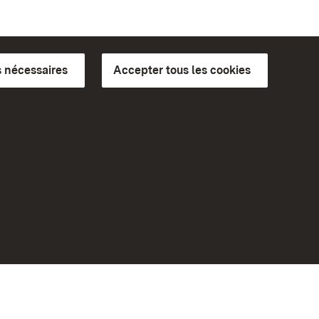
 nécessaires
Accepter tous les cookies
ics du
plus loin
Accueil
Monuments
Rendez-nous visite sur
Facebook
Rendez-nous visite sur
Instagram
bilité
Rendez-nous visite sur YouTube
eiten)
Découvrez nos applications