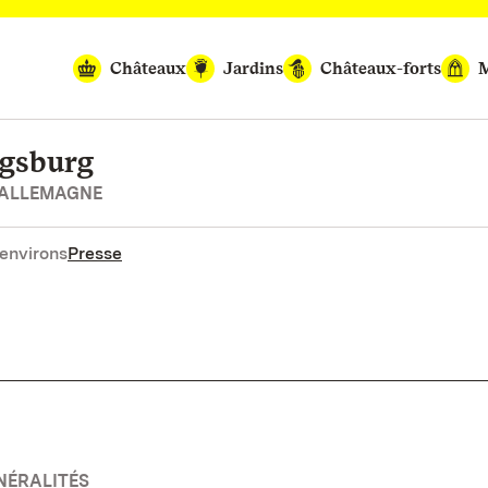
Châteaux
Jardins
Châteaux-forts
M
igsburg
’ALLEMAGNE
environs
Presse
NÉRALITÉS