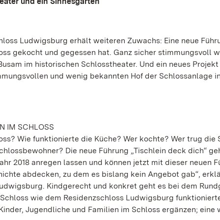
eater und ein Sinnesgarten
loss Ludwigsburg erhält weiteren Zuwachs: Eine neue Führ
loss gekocht und gegessen hat. Ganz sicher stimmungsvoll 
usam im historischen Schlosstheater. Und ein neues Projekt
mungsvollen und wenig bekannten Hof der Schlossanlage in
N IM SCHLOSS
ss? Wie funktionierte die Küche? Wer kochte? Wer trug die 
Schlossbewohner? Die neue Führung „Tischlein deck dich“ ge
hr 2018 anregen lassen und können jetzt mit dieser neuen 
chichte abdecken, zu dem es bislang kein Angebot gab“, erklä
 Ludwigsburg. Kindgerecht und konkret geht es bei dem Run
 Schloss wie dem Residenzschloss Ludwigsburg funktionierte
inder, Jugendliche und Familien im Schloss ergänzen; eine 