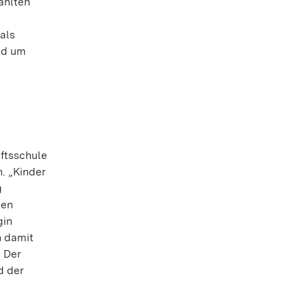
ählten
als
nd um
ftsschule
. „Kinder
g
ten
gin
n damit
. Der
d der