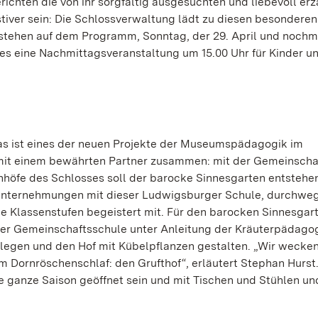
ichten die von ihr sorgfältig ausgesuchten und liebevoll erz
iver sein: Die Schlossverwaltung lädt zu diesen besonderen
 stehen auf dem Programm, Sonntag, der 29. April und nochm
es eine Nachmittagsveranstaltung um 15.00 Uhr für Kinder u
das ist eines der neuen Projekte der Museumspädagogik im
 mit einem bewährten Partner zusammen: mit der Gemeinscha
öfe des Schlosses soll der barocke Sinnesgarten entstehen
 Unternehmungen mit dieser Ludwigsburger Schule, durchwe
ue Klassenstufen begeistert mit. Für den barocken Sinnesgar
er Gemeinschaftsschule unter Anleitung der Kräuterpädago
egen und den Hof mit Kübelpflanzen gestalten. „Wir wecke
 Dornröschenschlaf: den Grufthof“, erläutert Stephan Hurst
ie ganze Saison geöffnet sein und mit Tischen und Stühlen un