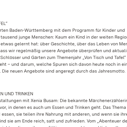
EL“
Gärten Baden-Württemberg mit dem Programm für Kinder und
 tausend junge Menschen: Kaum ein Kind in der weiten Regio
er etwas gelernt hat: über Geschichte, über das Leben von Me
 dass wir regelmäßig unsere Angebote überprüfen und aktuali
 Schlösser und Gärten zum Themenjahr „Von Tisch und Tafel“ 
eht – und darum, welche Spuren sich davon heute noch in e
 Die neuen Angebote sind angeregt durch das Jahresmotto.
N UND TRINKEN
taltungen mit Xenia Busam: Die bekannte Märchenerzählerin 
vor, in denen es auch um Essen und Trinken geht. Das Thema 
essen, sie teilen ihre Nahrung mit anderen, und wenn sie ihr
nd sie am Ende reich, satt und zufrieden. Vom „Abenteuer d