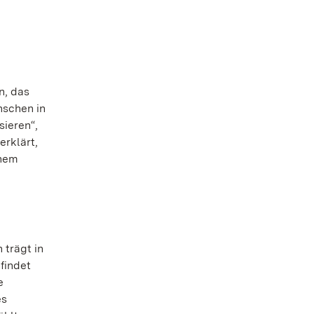
n, das
nschen in
sieren“,
erklärt,
inem
trägt in
findet
e
es