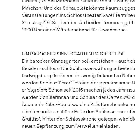
Essens“, so die Märchenerzählerin Xenia Busam, ber
Märchen. Und der Schauplatz könnte kaum suggest
Veranstaltungen ins Schlosstheater. Zwei Termine
Samstag, 29. September. An beiden Terminen gibt 
19.00 Uhr einen Märchenabend für Erwachsene.
EIN BAROCKER SINNESGARTEN IM GRUFTHOF
Ein barocker Sinnesgarten soll entstehen – auch 
Residenzschloss. Die Schlossverwaltung arbeitet
Ludwigsburg. In einem der wenig bekannten Nebenh
werden Schlossführer“ ist eine der gemeinsamen
erfolgreich: Schon seit 2015 machen jedes Jahr ne
werden Schülerinnen und Schüler der Garten-AG d
Anamaria Zube-Pop etwa eine Kräuterschnecke anl
eine besonders schöne Ecke des Schlosses aus dem
Grufthof, hinter der Schlosskirche gelegen, wird d
neuen Bepflanzung zum Verweilen einladen.