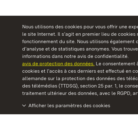
Nous utilisons des cookies pour vous offrir une ex
le site Internet. Il s’agit en premier lieu de cookie
fonctionnement du site. Nous utilisons également d
d’analyse et de statistiques anonymes. Vous trouv
Châteaux et jardins publics du Bade-Wurtem
informations dans notre avis de confidentialité.
avis de protection des données.
Le consentement à
cookies et l’accès à ces derniers est effectué en co
allemande sur la protection des données des télé
des télémédias (TTDSG), section 25 par. 1, le con
Château résidentiel de Ludwigsburg
traitement ultérieur des données, avec le RGPD, art.
Afficher les paramètres des cookies