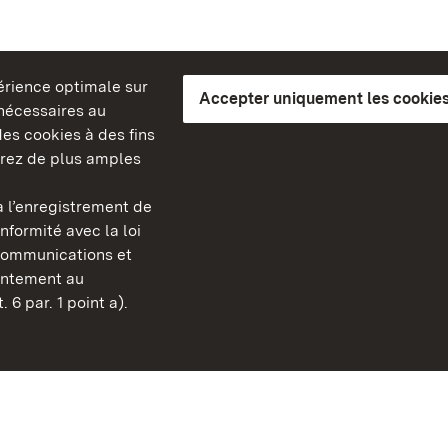
périence optimale sur
Accepter uniquement les cookies
s nécessaires au
es cookies à des fins
erez de plus amples
berg
 l’enregistrement de
Châteaux et jardins publ
nformité avec la loi
Bade-Wurtemberg
communications et
Contact et informations
sentement au
FAQ et réponses
 6 par. 1 point a).
Mentions légales
Protection des données
Explications sur l’accessi
BITV-konform (geprüfte S