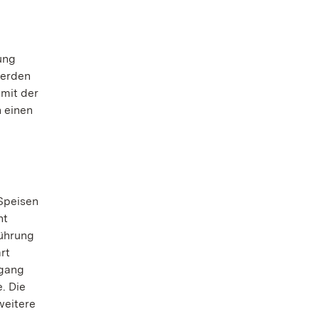
ung
werden
 mit der
 einen
Speisen
ht
Führung
rt
dgang
. Die
weitere