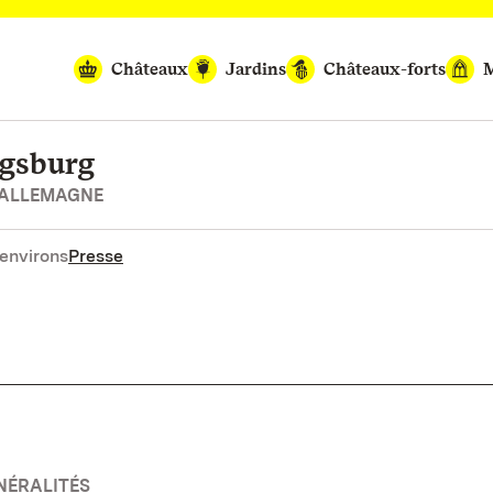
Châteaux
Jardins
Châteaux-forts
M
igsburg
’ALLEMAGNE
environs
Presse
NÉRALITÉS