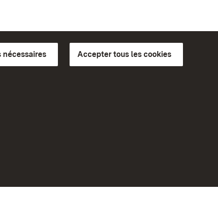
 nécessaires
Accepter tous les cookies
ics du
plus loin
Accueil
Monuments
Rendez-nous visite sur
Facebook
Rendez-nous visite sur
Instagram
bilité
Rendez-nous visite sur YouTube
eiten)
Découvrez nos applications