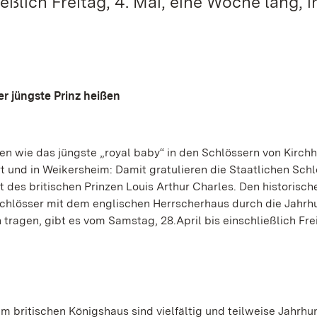
eßlich Freitag, 4. Mai, eine Woche lang, i
 der jüngste Prinz heißen
agen wie das jüngste „royal baby“ in den Schlössern von Kirch
rt und in Weikersheim: Damit gratulieren die Staatlichen Sch
des britischen Prinzen Louis Arthur Charles. Den historisc
 Schlösser mit dem englischen Herrscherhaus durch die Jahrh
en tragen, gibt es vom Samstag, 28.April bis einschließlich Frei
 britischen Königshaus sind vielfältig und teilweise Jahrhu