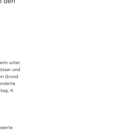
n den
heim unter
lösser und
hen Grund
underte.
tag, 4.
nderte