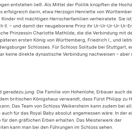
ungen entstehen ließ: Als Mittel der Politik knüpften die Hoch
erfolgreich darin, etwa Herzogin Henriette von Württember
 Kinder mit mächtigen Herrscherfamilien verheiratete. Sie ist
 II. – und damit der neugeborene Prinz ihr Ur-Ur-Ur-Ur-Ur-En
sche Prinzessin Charlotte Mathilde, die die Verbindung mit 
späteren ersten König von Württemberg, Friedrich I., und lebt
igsburger Schlosses. Für Schloss Solitude bei Stuttgart, er
ar keine direkte dynastische Verbindung nachweisen – aber 
nd geradezu jung: Die Familie von Hohenlohe, Erbauer auch de
t dem britischen Königshaus verwandt, dass Fürst Philipp zu 
 kann. Das Team von Schloss Weikersheim kann zudem bei al
 auch für das Royal Baby absolut angemessen wäre: In der e
für den gräflichen Erben erhalten. Das Meisterwerk der
eiten kann man bei den Führungen im Schloss sehen.