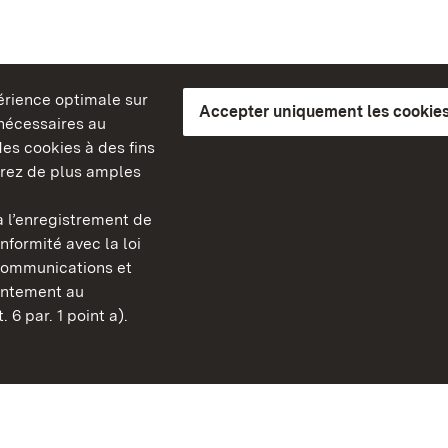
périence optimale sur
Accepter uniquement les cookies
s nécessaires au
es cookies à des fins
erez de plus amples
berg
 l’enregistrement de
Châteaux et jardins publ
nformité avec la loi
Bade-Wurtemberg
communications et
Contact et informations
sentement au
FAQ et réponses
 6 par. 1 point a).
Mentions légales
Protection des données
Explications sur l’accessi
BITV-konform (geprüfte S