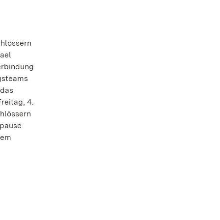
chlössern
hael
erbindung
ngsteams
 das
reitag, 4.
chlössern
rpause
inem