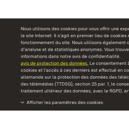
Nous utilisons des cookies pour vous offrir une ex
le site Internet. Il s’agit en premier lieu de cookie
fonctionnement du site. Nous utilisons également d
d’analyse et de statistiques anonymes. Vous trouv
Châteaux et jardins publics du Bade-Wurtem
informations dans notre avis de confidentialité.
avis de protection des données.
Le consentement à
cookies et l’accès à ces derniers est effectué en co
allemande sur la protection des données des télé
des télémédias (TTDSG), section 25 par. 1, le con
Château résidentiel de Ludwigsburg
traitement ultérieur des données, avec le RGPD, art.
Afficher les paramètres des cookies