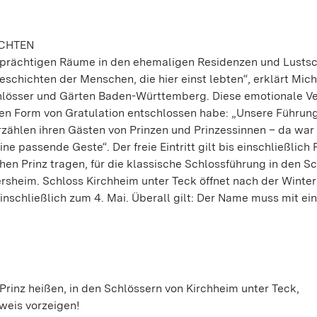
ICHTEN
 prächtigen Räume in den ehemaligen Residenzen und Lusts
schichten der Menschen, die hier einst lebten“, erklärt Mic
chlösser und Gärten Baden-Württemberg. Diese emotionale V
ren Form von Gratulation entschlossen habe: „Unsere Führu
erzählen ihren Gästen von Prinzen und Prinzessinnen – da war
 passende Geste“. Der freie Eintritt gilt bis einschließlich F
chen Prinz tragen, für die klassische Schlossführung in den S
ersheim. Schloss Kirchheim unter Teck öffnet nach der Winte
is einschließlich zum 4. Mai. Überall gilt: Der Name muss mit e
he Prinz heißen, in den Schlössern von Kirchheim unter Teck,
weis vorzeigen!