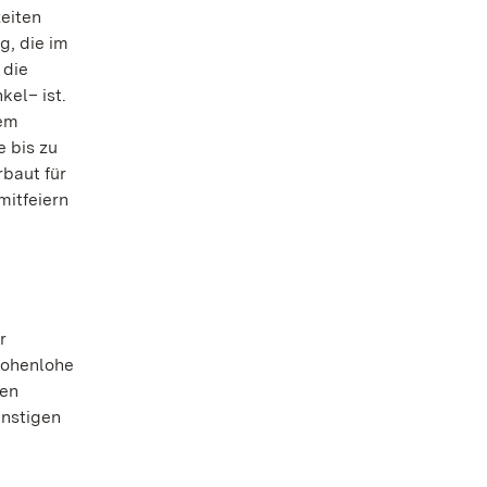
zeiten
g, die im
 die
kel– ist.
dem
e bis zu
baut für
mitfeiern
r
Hohenlohe
len
instigen