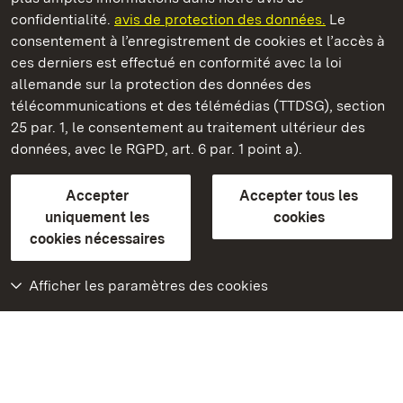
Château résidentiel de Ludwigsburg
confidentialité.
avis de protection des données.
Le
consentement à l’enregistrement de cookies et l’accès à
Châteaux et jardins publics du Bade-Wurtemberg
ces derniers est effectué en conformité avec la loi
allemande sur la protection des données des
Contact et informations
FAQ et réponses
Mentions légales
télécommunications et des télémédias (TTDSG), section
Protection des données
25 par. 1, le consentement au traitement ultérieur des
Explications sur l’accessibilité
données, avec le RGPD, art. 6 par. 1 point a).
BITV-konform (geprüfte Seiten)
Accepter
Accepter tous les
plus loin
uniquement les
cookies
cookies nécessaires
Accueil
Monuments
Afficher les paramètres des cookies
Rendez-nous visite
sur Facebook
Rendez-nous visite
sur Instagram
Rendez-nous visite
sur YouTube