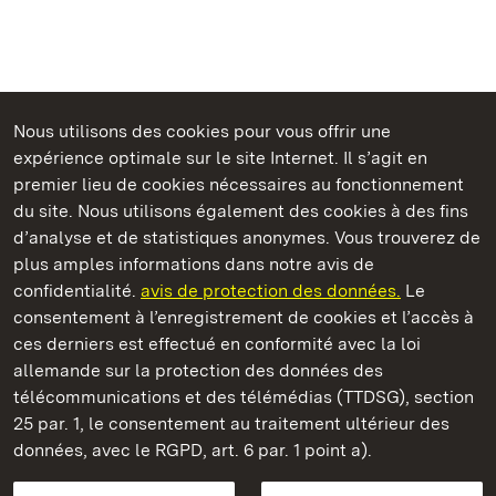
Nous utilisons des cookies pour vous offrir une
Châteaux et jardins publics du Bade-Wurtemberg
expérience optimale sur le site Internet. Il s’agit en
premier lieu de cookies nécessaires au fonctionnement
du site. Nous utilisons également des cookies à des fins
d’analyse et de statistiques anonymes. Vous trouverez de
plus amples informations dans notre avis de
Château résidentiel de Ludwigsburg
confidentialité.
avis de protection des données.
Le
consentement à l’enregistrement de cookies et l’accès à
Châteaux et jardins publics du Bade-Wurtemberg
ces derniers est effectué en conformité avec la loi
allemande sur la protection des données des
Contact et informations
FAQ et réponses
Mentions légales
télécommunications et des télémédias (TTDSG), section
Protection des données
25 par. 1, le consentement au traitement ultérieur des
Explications sur l’accessibilité
données, avec le RGPD, art. 6 par. 1 point a).
BITV-konform (geprüfte Seiten)