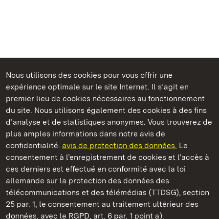
Nous utilisons des cookies pour vous offrir une
Châteaux et jardins publics du Bade-Wurtemberg
expérience optimale sur le site Internet. Il s’agit en
premier lieu de cookies nécessaires au fonctionnement
du site. Nous utilisons également des cookies à des fins
d’analyse et de statistiques anonymes. Vous trouverez de
plus amples informations dans notre avis de
Château résidentiel de Ludwigsburg
confidentialité.
avis de protection des données.
Le
consentement à l’enregistrement de cookies et l’accès à
Châteaux et jardins publics du Bade-Wurtemberg
ces derniers est effectué en conformité avec la loi
allemande sur la protection des données des
Contact et informations
FAQ et réponses
Mentions légales
télécommunications et des télémédias (TTDSG), section
Protection des données
25 par. 1, le consentement au traitement ultérieur des
Explications sur l’accessibilité
données, avec le RGPD, art. 6 par. 1 point a).
BITV-konform (geprüfte Seiten)