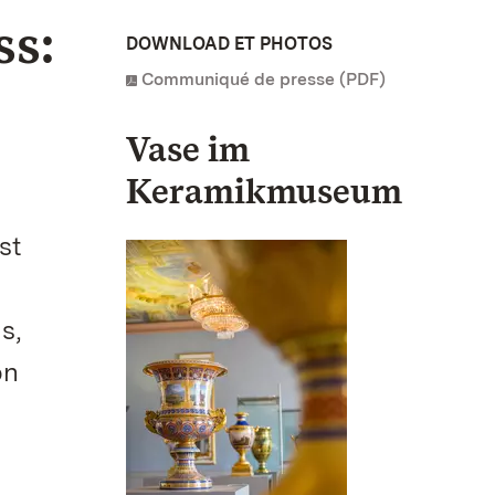
ss:
DOWNLOAD ET PHOTOS
Communiqué de presse (PDF)
Vase im
Keramikmuseum
st
s,
on