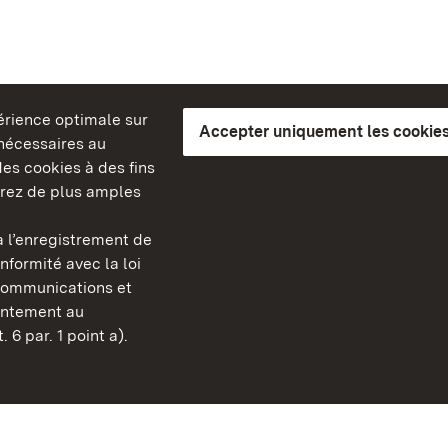
périence optimale sur
Accepter uniquement les cookies
s nécessaires au
es cookies à des fins
erez de plus amples
berg
 l’enregistrement de
Châteaux et jardins publ
nformité avec la loi
Bade-Wurtemberg
communications et
Contact et informations
sentement au
FAQ et réponses
 6 par. 1 point a).
Mentions légales
Protection des données
Explications sur l’accessi
BITV-konform (geprüfte S