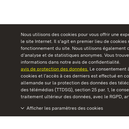
Nous utilisons des cookies pour vous offrir une ex
le site Internet. Il s’agit en premier lieu de cookie
fonctionnement du site. Nous utilisons également d
d’analyse et de statistiques anonymes. Vous trouv
Châteaux et jardins publics du Bade-Wurtem
informations dans notre avis de confidentialité.
avis de protection des données.
Le consentement à
cookies et l’accès à ces derniers est effectué en co
allemande sur la protection des données des télé
des télémédias (TTDSG), section 25 par. 1, le con
Château résidentiel de Ludwigsburg
traitement ultérieur des données, avec le RGPD, art.
Afficher les paramètres des cookies