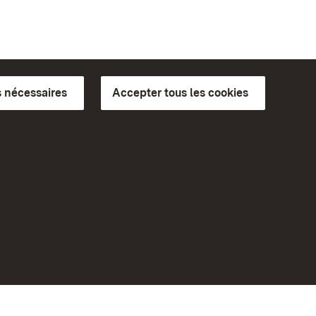
 nécessaires
Accepter tous les cookies
ics du
plus loin
Accueil
Monuments
Rendez-nous visite sur
Facebook
Rendez-nous visite sur
Instagram
bilité
Rendez-nous visite sur YouTube
eiten)