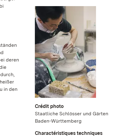
bi
ständen
nd
ei deren
die
 durch,
heißer
u in den
Crédit photo
Staatliche Schlösser und Gärten
Baden-Württemberg
Charactéristiques techniques