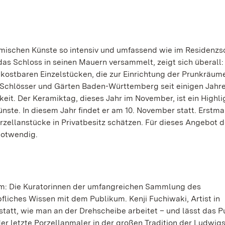
ischen Künste so intensiv und umfassend wie im Residenzs
das Schloss in seinen Mauern versammelt, zeigt sich überall:
ostbaren Einzelstücken, die zur Einrichtung der Prunkräum
Schlösser und Gärten Baden-Württemberg seit einigen Jahre
it. Der Keramiktag, dieses Jahr im November, ist ein Highli
ste. In diesem Jahr findet er am 10. November statt. Erstma
ellanstücke in Privatbesitz schätzen. Für dieses Angebot d
notwendig.
m: Die Kuratorinnen der umfangreichen Sammlung des
iches Wissen mit dem Publikum. Kenji Fuchiwaki, Artist in
statt, wie man an der Drehscheibe arbeitet – und lässt das 
er letzte Porzellanmaler in der großen Tradition der Ludwig