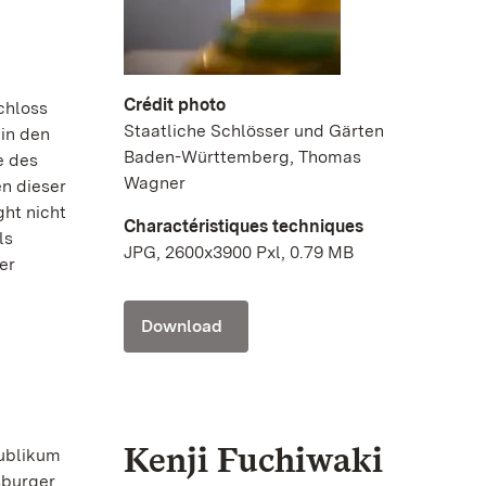
Crédit photo
chloss
Staatliche Schlösser und Gärten
 in den
Baden-Württemberg, Thomas
e des
Wagner
n dieser
ght nicht
Charactéristiques techniques
ls
JPG, 2600x3900 Pxl, 0.79 MB
er
Download
Kenji Fuchiwaki
Publikum
sburger