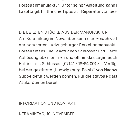
Porzellanmanufaktur: Unter seiner Anleitung kann 
Lasotta gibt hilfreiche Tipps zur Reparatur von be
DIE LETZTEN STÜCKE AUS DER MANUFAKTUR
Am Keramiktag im November kann man – nach vorhe
der berühmten Ludwigsburger Porzellanmanufaktur
Porzellanfans. Die Staatlichen Schlösser und Gä
Auflösung übernommen und öffnen das Lager auch u
Hotline des Schlosses (07141 / 18-64 00) zur Verfü
bei der gestiftete „Ludwigsburg Bowls“ von Nach
Suppe gefüllt werden können. Für die stilvolle g
Attikaräumen bereit.
INFORMATION UND KONTAKT:
KERAMIKTAG, 10. NOVEMBER