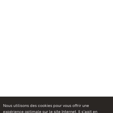
Nous utilisons des cookies pour vous offrir une
Châteaux et jardins publics du Bade-Wurtemberg
expérience optimale sur le site Internet. Il s’agit en