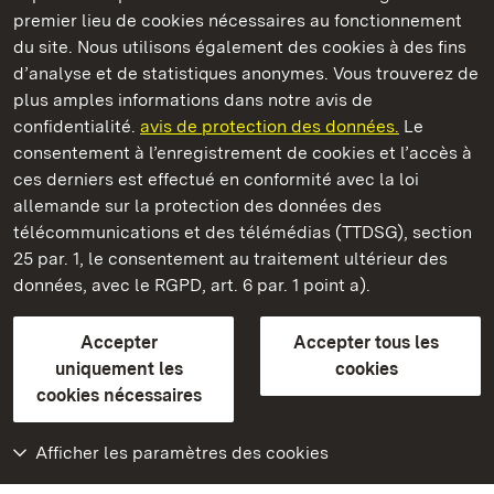
premier lieu de cookies nécessaires au fonctionnement
du site. Nous utilisons également des cookies à des fins
d’analyse et de statistiques anonymes. Vous trouverez de
plus amples informations dans notre avis de
Château résidentiel de Ludwigsburg
confidentialité.
avis de protection des données.
Le
consentement à l’enregistrement de cookies et l’accès à
Châteaux et jardins publics du Bade-Wurtemberg
ces derniers est effectué en conformité avec la loi
allemande sur la protection des données des
Contact et informations
FAQ et réponses
Mentions légales
télécommunications et des télémédias (TTDSG), section
Protection des données
25 par. 1, le consentement au traitement ultérieur des
Explications sur l’accessibilité
données, avec le RGPD, art. 6 par. 1 point a).
BITV-konform (geprüfte Seiten)
Accepter
Accepter tous les
plus loin
uniquement les
cookies
cookies nécessaires
Accueil
Monuments
Afficher les paramètres des cookies
Rendez-nous visite
sur Facebook