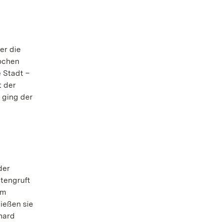
er die
Wochen
 Stadt –
t der
 ging der
der
stengruft
im
ießen sie
hard