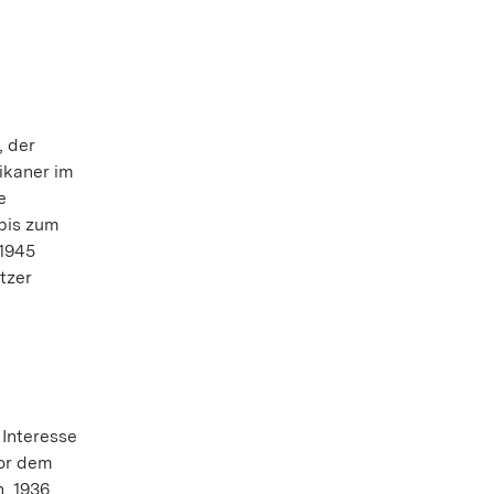
, der
rikaner im
e
bis zum
 1945
tzer
Interesse
Vor dem
. 1936