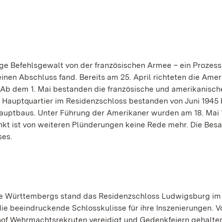
ge Befehlsgewalt von der französischen Armee – ein Prozess
einen Abschluss fand. Bereits am 25. April richteten die Ame
 Ab dem 1. Mai bestanden die französische und amerikanisch
 Hauptquartier im Residenzschloss bestanden von Juni 1945 
Hauptbaus. Unter Führung der Amerikaner wurden am 18. Mai
kt ist von weiteren Plünderungen keine Rede mehr. Die Besa
ses.
e Württembergs stand das Residenzschloss Ludwigsburg im 
die beeindruckende Schlosskulisse für ihre Inszenierungen. 
of Wehrmachtsrekruten vereidigt und Gedenkfeiern gehalten