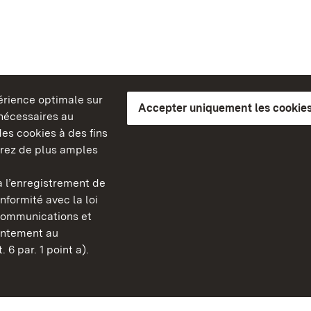
périence optimale sur
Accepter uniquement les cookies
s nécessaires au
es cookies à des fins
erez de plus amples
berg
 l’enregistrement de
Châteaux et jardins publ
nformité avec la loi
Bade-Wurtemberg
communications et
Contact et informations
sentement au
FAQ et réponses
 6 par. 1 point a).
Mentions légales
Protection des données
Explications sur l’accessi
BITV-konform (geprüfte S