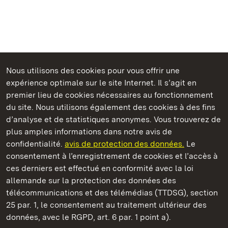
Nous utilisons des cookies pour vous offrir une
Châteaux et jardins publics du Bade-Wurtemberg
expérience optimale sur le site Internet. Il s’agit en
premier lieu de cookies nécessaires au fonctionnement
du site. Nous utilisons également des cookies à des fins
d’analyse et de statistiques anonymes. Vous trouverez de
plus amples informations dans notre avis de
Château résidentiel de Ludwigsburg
confidentialité.
avis de protection des données.
Le
consentement à l’enregistrement de cookies et l’accès à
Châteaux et jardins publics du Bade-Wurtemberg
ces derniers est effectué en conformité avec la loi
allemande sur la protection des données des
Contact et informations
FAQ et réponses
Mentions légales
télécommunications et des télémédias (TTDSG), section
Protection des données
25 par. 1, le consentement au traitement ultérieur des
Explications sur l’accessibilité
données, avec le RGPD, art. 6 par. 1 point a).
BITV-konform (geprüfte Seiten)