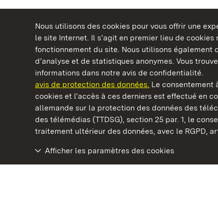
Nous utilisons des cookies pour vous offrir une ex
le site Internet. Il s’agit en premier lieu de cookie
fonctionnement du site. Nous utilisons également d
d’analyse et de statistiques anonymes. Vous trouv
Châteaux et jardins publics du Bade-Wurtem
informations dans notre avis de confidentialité.
avis de protection des données.
Le consentement à
cookies et l’accès à ces derniers est effectué en co
allemande sur la protection des données des télé
des télémédias (TTDSG), section 25 par. 1, le con
Château résidentiel de Ludwigsburg
traitement ultérieur des données, avec le RGPD, art.
Afficher les paramètres des cookies