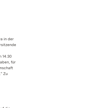
a in der
rsitzende
n 14.30
aben, für
nschaft
.“ Zu