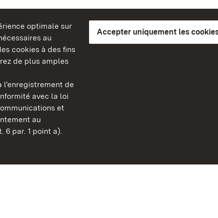
périence optimale sur
Accepter uniquement les cookies
s nécessaires au
es cookies à des fins
erez de plus amples
berg
 l’enregistrement de
Châteaux et jardins publ
nformité avec la loi
Bade-Wurtemberg
communications et
Contact et informations
sentement au
FAQ et réponses
 6 par. 1 point a).
Mentions légales
Protection des données
Explications sur l’accessi
BITV-konform (geprüfte S