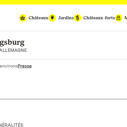
Châteaux
Jardins
Châteaux-forts
M
igsburg
’ALLEMAGNE
environs
Presse
NÉRALITÉS