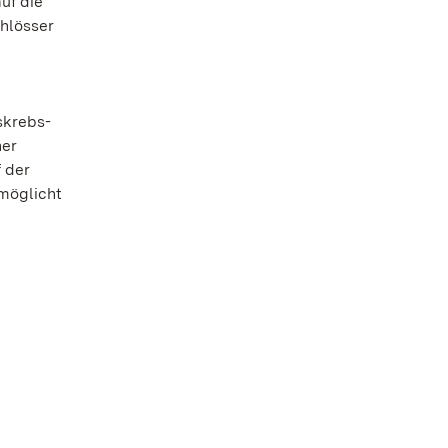
uf die
hlösser
skrebs-
her
 der
rmöglicht