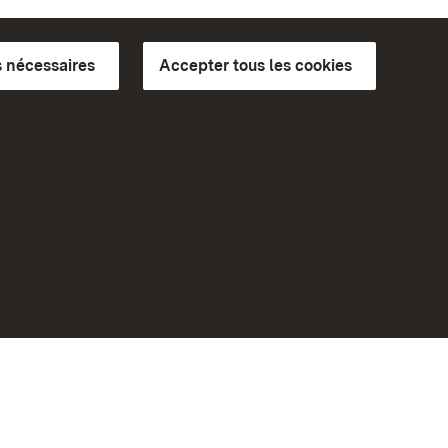
 nécessaires
Accepter tous les cookies
ics du
plus loin
Accueil
Monuments
Rendez-nous visite sur
Facebook
Rendez-nous visite sur
Instagram
bilité
Rendez-nous visite sur YouTube
eiten)
Découvrez nos applications
Google Play Store
App Store for iPhone