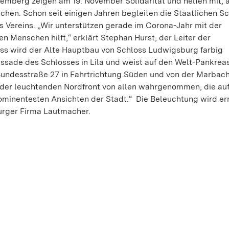
mberg zeigen am 19. November Solidarität und helfen mit, a
en. Schon seit einigen Jahren begleiten die Staatlichen Sc
 Vereins. „Wir unterstützen gerade im Corona-Jahr mit der
elen Menschen hilft,“ erklärt Stephan Hurst, der Leiter der
s wird der Alte Hauptbau von Schloss Ludwigsburg farbig
fassade des Schlosses in Lila und weist auf den Welt-Pankrea
r Bundesstraße 27 in Fahrtrichtung Süden und von der Marbac
t der leuchtenden Nordfront von allen wahrgenommen, die auf
rominentesten Ansichten der Stadt.“ Die Beleuchtung wird e
urger Firma Lautmacher.