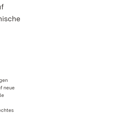
uf
nische
igen
f neue
le
echtes