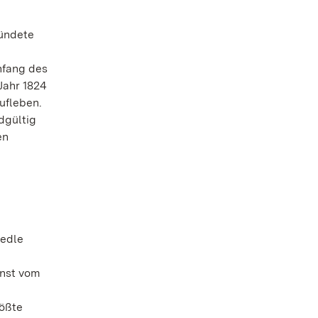
ründete
nfang des
Jahr 1824
ufleben.
dgültig
en
 edle
unst vom
rößte