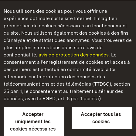
Nous utilisons des cookies pour vous offrir une
Châteaux et jardins publics du Bade-Wurtemberg
expérience optimale sur le site Internet. Il s’agit en
premier lieu de cookies nécessaires au fonctionnement
du site. Nous utilisons également des cookies à des fins
d’analyse et de statistiques anonymes. Vous trouverez de
plus amples informations dans notre avis de
Château résidentiel de Ludwigsburg
confidentialité.
avis de protection des données.
Le
consentement à l’enregistrement de cookies et l’accès à
Châteaux et jardins publics du Bade-Wurtemberg
ces derniers est effectué en conformité avec la loi
allemande sur la protection des données des
Contact et informations
FAQ et réponses
Mentions légales
télécommunications et des télémédias (TTDSG), section
Protection des données
25 par. 1, le consentement au traitement ultérieur des
Explications sur l’accessibilité
données, avec le RGPD, art. 6 par. 1 point a).
BITV-konform (geprüfte Seiten)
Accepter
Accepter tous les
plus loin
uniquement les
cookies
cookies nécessaires
Accueil
Monuments