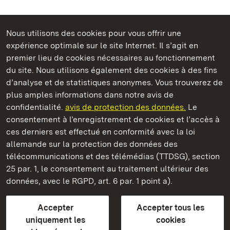
Nous utilisons des cookies pour vous offrir une
Châteaux et jardins publics du Bade-Wurtemberg
expérience optimale sur le site Internet. Il s’agit en
premier lieu de cookies nécessaires au fonctionnement
du site. Nous utilisons également des cookies à des fins
d’analyse et de statistiques anonymes. Vous trouverez de
plus amples informations dans notre avis de
Château résidentiel de Ludwigsburg
confidentialité.
avis de protection des données.
Le
consentement à l’enregistrement de cookies et l’accès à
Châteaux et jardins publics du Bade-Wurtemberg
ces derniers est effectué en conformité avec la loi
allemande sur la protection des données des
Contact et informations
FAQ et réponses
Mentions légales
télécommunications et des télémédias (TTDSG), section
Protection des données
25 par. 1, le consentement au traitement ultérieur des
Explications sur l’accessibilité
données, avec le RGPD, art. 6 par. 1 point a).
BITV-konform (geprüfte Seiten)
Accepter
Accepter tous les
plus loin
uniquement les
cookies