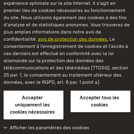
expérience optimale sur le site Internet. Il s’agit en
premier lieu de cookies nécessaires au fonctionnement
du site. Nous utilisons également des cookies à des fins
d’analyse et de statistiques anonymes. Vous trouverez de
plus amples informations dans notre avis de
Château résidentiel de Ludwigsburg
confidentialité.
avis de protection des données.
Le
consentement à l’enregistrement de cookies et l’accès à
Châteaux et jardins publics du Bade-Wurtemberg
ces derniers est effectué en conformité avec la loi
allemande sur la protection des données des
Contact et informations
FAQ et réponses
Mentions légales
télécommunications et des télémédias (TTDSG), section
Protection des données
25 par. 1, le consentement au traitement ultérieur des
Explications sur l’accessibilité
données, avec le RGPD, art. 6 par. 1 point a).
BITV-konform (geprüfte Seiten)
Accepter
Accepter tous les
plus loin
uniquement les
cookies
cookies nécessaires
Accueil
Monuments
Afficher les paramètres des cookies
Rendez-nous visite
sur Facebook