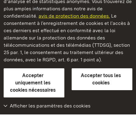
d’analyse et de statistiques anonymes. Vous trouverez de
plus amples informations dans notre avis de
Château résidentiel de Ludwigsburg
confidentialité.
avis de protection des données.
Le
consentement à l’enregistrement de cookies et l’accès à
Châteaux et jardins publics du Bade-Wurtemberg
ces derniers est effectué en conformité avec la loi
allemande sur la protection des données des
Contact et informations
FAQ et réponses
Mentions légales
télécommunications et des télémédias (TTDSG), section
Protection des données
25 par. 1, le consentement au traitement ultérieur des
Explications sur l’accessibilité
données, avec le RGPD, art. 6 par. 1 point a).
BITV-konform (geprüfte Seiten)
Accepter
Accepter tous les
plus loin
uniquement les
cookies
cookies nécessaires
Accueil
Monuments
Afficher les paramètres des cookies
Rendez-nous visite
sur Facebook
Rendez-nous visite
sur Instagram
Rendez-nous visite