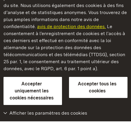
du site. Nous utilisons également des cookies à des fins
d’analyse et de statistiques anonymes. Vous trouverez de
plus amples informations dans notre avis de
Château résidentiel de Ludwigsburg
confidentialité.
avis de protection des données.
Le
consentement à l’enregistrement de cookies et l’accès à
Châteaux et jardins publics du Bade-Wurtemberg
ces derniers est effectué en conformité avec la loi
allemande sur la protection des données des
Contact et informations
FAQ et réponses
Mentions légales
télécommunications et des télémédias (TTDSG), section
Protection des données
25 par. 1, le consentement au traitement ultérieur des
Explications sur l’accessibilité
données, avec le RGPD, art. 6 par. 1 point a).
BITV-konform (geprüfte Seiten)
Accepter
Accepter tous les
plus loin
uniquement les
cookies
cookies nécessaires
Accueil
Monuments
Afficher les paramètres des cookies
Rendez-nous visite
sur Facebook
Rendez-nous visite
sur Instagram