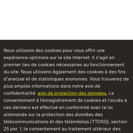
Nous utilisons des cookies pour vous offrir une
Châteaux et jardins publics du Bade-Wurtemberg
expérience optimale sur le site Internet. Il s’agit en
premier lieu de cookies nécessaires au fonctionnement
du site. Nous utilisons également des cookies à des fins
d’analyse et de statistiques anonymes. Vous trouverez de
plus amples informations dans notre avis de
Château résidentiel de Ludwigsburg
confidentialité.
avis de protection des données.
Le
consentement à l’enregistrement de cookies et l’accès à
Châteaux et jardins publics du Bade-Wurtemberg
ces derniers est effectué en conformité avec la loi
allemande sur la protection des données des
Contact et informations
FAQ et réponses
Mentions légales
télécommunications et des télémédias (TTDSG), section
Protection des données
25 par. 1, le consentement au traitement ultérieur des
Explications sur l’accessibilité