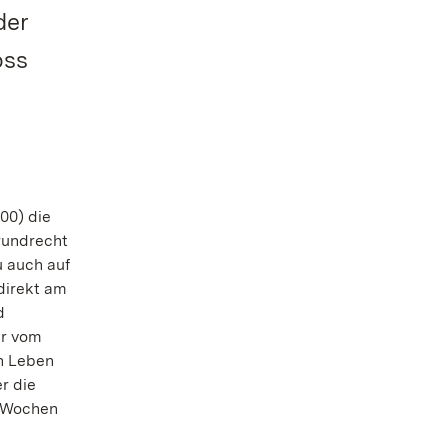
der
oss
00) die
rundrecht
 auch auf
direkt am
d
er vom
in Leben
r die
n Wochen