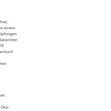
fnet,
in einem
höpfungen
i Gewinner
 10
derbuch
inen
gen
 Öko-