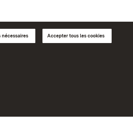
 nécessaires
Accepter tous les cookies
ics du
plus loin
Accueil
Monuments
Rendez-nous visite sur
Facebook
Rendez-nous visite sur
Instagram
bilité
Rendez-nous visite sur YouTube
eiten)
Découvrez nos applications