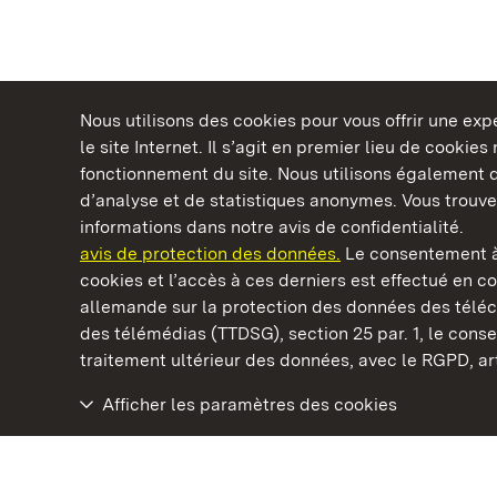
Nous utilisons des cookies pour vous offrir une ex
le site Internet. Il s’agit en premier lieu de cookie
fonctionnement du site. Nous utilisons également d
d’analyse et de statistiques anonymes. Vous trouv
Châteaux et jardins publics du Bade-Wurtem
informations dans notre avis de confidentialité.
avis de protection des données.
Le consentement à
cookies et l’accès à ces derniers est effectué en co
allemande sur la protection des données des télé
des télémédias (TTDSG), section 25 par. 1, le con
Château résidentiel de Ludwigsburg
traitement ultérieur des données, avec le RGPD, art.
Afficher les paramètres des cookies