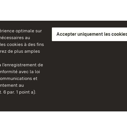
périence optimale sur
Accepter uniquement les cookies
s nécessaires au
es cookies à des fins
erez de plus amples
berg
 l’enregistrement de
Châteaux et jardins publ
nformité avec la loi
Bade-Wurtemberg
communications et
Contact et informations
sentement au
FAQ et réponses
 6 par. 1 point a).
Mentions légales
Protection des données
Explications sur l’accessi
BITV-konform (geprüfte S