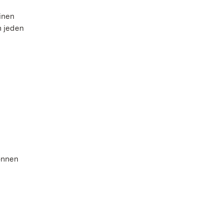
inen
n jeden
onnen