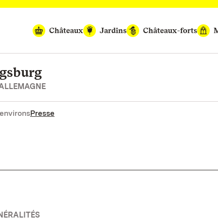
Châteaux
Jardins
Châteaux-forts
M
igsburg
’ALLEMAGNE
environs
Presse
NÉRALITÉS