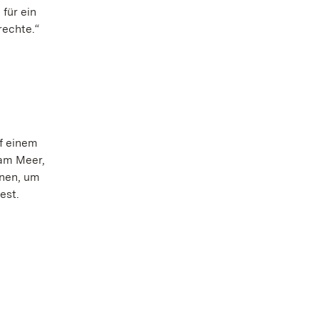
für ein
rechte.“
f einem
 am Meer,
nnen, um
est.