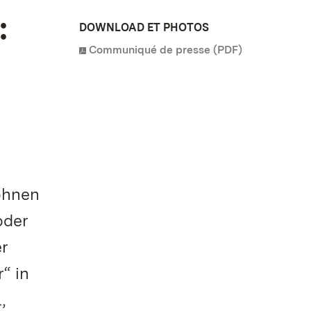
:
DOWNLOAD ET PHOTOS
Communiqué de presse (PDF)
ohnen
oder
er
“ in
,