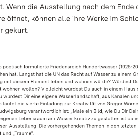
it. Wenn die Ausstellung nach dem Ende 
re öffnet, können alle ihre Werke im Schl
r gekürt.
o poetisch formulierte Friedensreich Hundertwasser (1928-20
chen hat. Längst hat die UN das Recht auf Wasser zu einem G
ung mit diesem Element leben und wohnen würde? Würdest Du
t wohnen wollen? Vielleicht würdest Du auch in einem Haus 
u würdest Dir eine eigene Wasserlandschaft, aus Kanälen un
autet die vierte Einladung zur Kreativität von Gregor Wörn
Ludwigsburg verantwortlich ist: „Male ein Bild, wie Du Dir De
eigenen Lebensraum am Wasser kreativ zu gestalten ist dahe
er-Ausstellung. Die vorhergehenden Themen in den letzte
t und „Träume“.