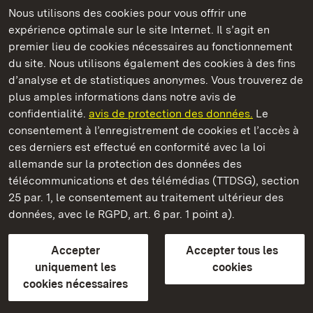
Nous utilisons des cookies pour vous offrir une
Châteaux et jardins publics du Bade-Wurtemberg
expérience optimale sur le site Internet. Il s’agit en
premier lieu de cookies nécessaires au fonctionnement
du site. Nous utilisons également des cookies à des fins
d’analyse et de statistiques anonymes. Vous trouverez de
plus amples informations dans notre avis de
Château résidentiel de Ludwigsburg
confidentialité.
avis de protection des données.
Le
consentement à l’enregistrement de cookies et l’accès à
Châteaux et jardins publics du Bade-Wurtemberg
ces derniers est effectué en conformité avec la loi
allemande sur la protection des données des
Contact et informations
FAQ et réponses
Mentions légales
télécommunications et des télémédias (TTDSG), section
Protection des données
25 par. 1, le consentement au traitement ultérieur des
Explications sur l’accessibilité
données, avec le RGPD, art. 6 par. 1 point a).
BITV-konform (geprüfte Seiten)
Accepter
Accepter tous les
plus loin
uniquement les
cookies
cookies nécessaires
Accueil
Monuments