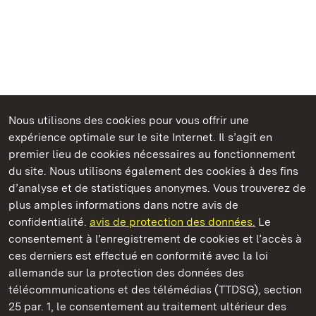
Nous utilisons des cookies pour vous offrir une
Châteaux et jardins publics du Bade-Wurtemberg
expérience optimale sur le site Internet. Il s’agit en
premier lieu de cookies nécessaires au fonctionnement
du site. Nous utilisons également des cookies à des fins
d’analyse et de statistiques anonymes. Vous trouverez de
plus amples informations dans notre avis de
Château résidentiel de Ludwigsburg
confidentialité.
avis de protection des données.
Le
consentement à l’enregistrement de cookies et l’accès à
Châteaux et jardins publics du Bade-Wurtemberg
ces derniers est effectué en conformité avec la loi
allemande sur la protection des données des
Contact et informations
FAQ et réponses
Mentions légales
télécommunications et des télémédias (TTDSG), section
Protection des données
25 par. 1, le consentement au traitement ultérieur des
Explications sur l’accessibilité