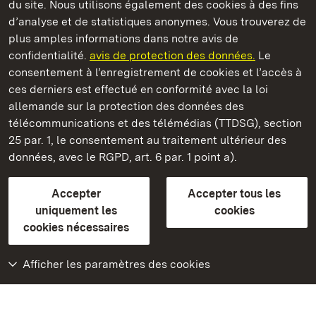
du site. Nous utilisons également des cookies à des fins
d’analyse et de statistiques anonymes. Vous trouverez de
plus amples informations dans notre avis de
Château résidentiel de Ludwigsburg
confidentialité.
avis de protection des données.
Le
consentement à l’enregistrement de cookies et l’accès à
Châteaux et jardins publics du Bade-Wurtemberg
ces derniers est effectué en conformité avec la loi
allemande sur la protection des données des
Contact et informations
FAQ et réponses
Mentions légales
télécommunications et des télémédias (TTDSG), section
Protection des données
25 par. 1, le consentement au traitement ultérieur des
Explications sur l’accessibilité
données, avec le RGPD, art. 6 par. 1 point a).
BITV-konform (geprüfte Seiten)
Accepter
Accepter tous les
plus loin
uniquement les
cookies
cookies nécessaires
Accueil
Monuments
Afficher les paramètres des cookies
Rendez-nous visite
sur Facebook
Rendez-nous visite
sur Instagram