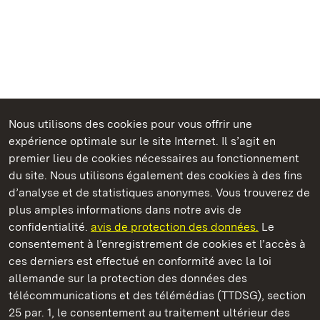
Nous utilisons des cookies pour vous offrir une
Châteaux et jardins publics du Bade-Wurtemberg
expérience optimale sur le site Internet. Il s’agit en
premier lieu de cookies nécessaires au fonctionnement
du site. Nous utilisons également des cookies à des fins
d’analyse et de statistiques anonymes. Vous trouverez de
plus amples informations dans notre avis de
Château résidentiel de Ludwigsburg
confidentialité.
avis de protection des données.
Le
consentement à l’enregistrement de cookies et l’accès à
Châteaux et jardins publics du Bade-Wurtemberg
ces derniers est effectué en conformité avec la loi
allemande sur la protection des données des
Contact et informations
FAQ et réponses
Mentions légales
télécommunications et des télémédias (TTDSG), section
Protection des données
25 par. 1, le consentement au traitement ultérieur des
Explications sur l’accessibilité