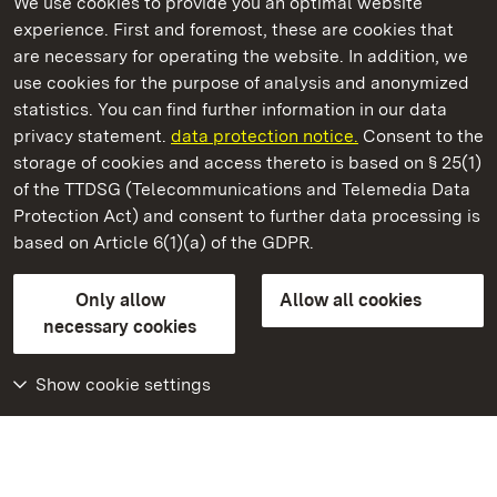
We use cookies to provide you an optimal website
experience. First and foremost, these are cookies that
are necessary for operating the website. In addition, we
use cookies for the purpose of analysis and anonymized
State Palaces and Gardens of Baden-Wuerttemberg
statistics. You can find further information in our data
privacy statement.
data protection notice.
Consent to the
storage of cookies and access thereto is based on § 25(1)
of the TTDSG (Telecommunications and Telemedia Data
Ludwigsburg Residential Palace
Protection Act) and consent to further data processing is
based on Article 6(1)(a) of the GDPR.
State Palaces and Gardens of Baden-Wuerttemberg
Only allow
Allow all cookies
Contact us
FAQ
Masthead
Data protection
necessary cookies
Declaration on barrier-free access
BITV-konform (geprüfte Seiten)
Show cookie settings
More
Home
Monuments