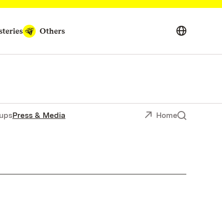
teries
Others
ups
Press & Media
Home