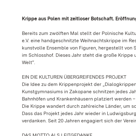
Krippe aus Polen mit zeitloser Botschaft. Eröffn
Bereits zum zwölften Mal stellt der Polnische Kul
e.V. eine handgeschnitzte Weihnachtskrippe im Res
kunstvolle Ensemble von Figuren, hergestellt von
im Schlosshof. Dieses Jahr steht die große Krippe
Welt“.
EIN DIE KULTUREN ÜBERGREIFENDES PROJEKT
Die Idee zu dem Krippenprojekt der „Dialogkrippen
Kunstgymnasiums in Zakopane schnitzen jedes Jahr d
Bahnhöfen und Krankenhäusern platziert werden – 
Die Krippe wandert durch zahlreiche Länder, um so
Dass das Projekt jedes Jahr wieder in Ludwigsburg
verdanken. Seit 20 Jahren engagiert sich der Verein
DAS MOTTO ALS LEITGEDANKE