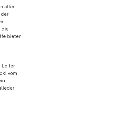
n aller
 der
er
 die
lfe bieten
 Leiter
ecki vom
ein
slieder