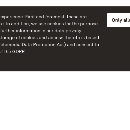
xperience. First and foremost, these are
Only al
e. In addition, we use cookies for the purpose
further information in our data privacy
torage of cookies and access thereto is based
Telemedia Data Protection Act) and consent to
emberg
 of the GDPR.
State Palaces and Garde
Baden-Wuerttemberg
Contact us
FAQ
Masthead
Data protection
Declaration on barrier-f
BITV-konform (geprüfte S