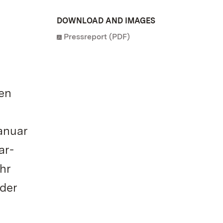
DOWNLOAD AND IMAGES
Pressreport (PDF)
hen
anuar
ar-
hr
 der