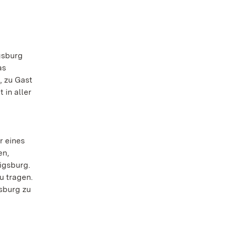
gsburg
as
, zu Gast
 in aller
r eines
en,
igsburg.
u tragen.
gsburg zu