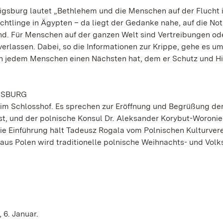
igsburg lautet „Bethlehem und die Menschen auf der Flucht i
chtlinge in Ägypten – da liegt der Gedanke nahe, auf die Not
nd. Für Menschen auf der ganzen Welt sind Vertreibungen od
rlassen. Dabei, so die Informationen zur Krippe, gehe es um
 in jedem Menschen einen Nächsten hat, dem er Schutz und Hi
GSBURG
r im Schlosshof. Es sprechen zur Eröffnung und Begrüßung der
t, und der polnische Konsul Dr. Aleksander Korybut-Woroni
ie Einführung hält Tadeusz Rogala vom Polnischen Kulturver
aus Polen wird traditionelle polnische Weihnachts- und Volk
 6. Januar.