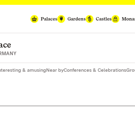
Palaces
Gardens
Castles
Monas
ace
ERMANY
nteresting & amusing
Near by
Conferences & Celebrations
Gro