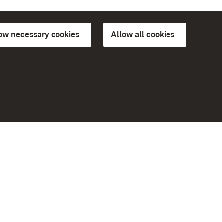
low necessary cookies
Allow all cookies
ns of
More
Home
Monuments
Visit our Facebook page
Visit our Instagram page
Visit our YouTube channel
ree access
Get to know our apps
eiten)
Google Play Store
App Store for iPhone