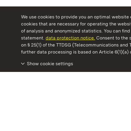
We use cookies to provide you an optimal website e
cookies that are necessary for operating the websit
of analysis and anonymized statistics. You can find 
statement.
data protection notice.
Consent to the s
on § 25(1) of the TTDSG (Telecommunications and 
State Palaces and Gardens of Baden-Wuertt
further data processing is based on Article 6(1)(a)
Show cookie settings
Ludwigsburg Residential Palace