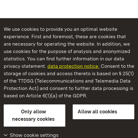
We use cookies to provide you an optimal website
experience. First and foremost, these are cookies that
are necessary for operating the website. In addition, we
use cookies for the purpose of analysis and anonymized
State Palaces and Gardens of Baden-Wuerttemberg
statistics. You can find further information in our data
privacy statement.
data protection notice.
Consent to the
storage of cookies and access thereto is based on § 25(1)
of the TTDSG (Telecommunications and Telemedia Data
Ludwigsburg Residential Palace
Protection Act) and consent to further data processing is
based on Article 6(1)(a) of the GDPR.
State Palaces and Gardens of Baden-Wuerttemberg
Only allow
Allow all cookies
Contact us
FAQ
Masthead
Data protection
necessary cookies
Declaration on barrier-free access
BITV-konform (geprüfte Seiten)
Show cookie settings