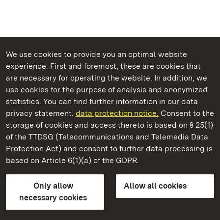
We use cookies to provide you an optimal website
experience. First and foremost, these are cookies that
are necessary for operating the website. In addition, we
use cookies for the purpose of analysis and anonymized
State Palaces and Gardens of Baden-Wuerttemberg
statistics. You can find further information in our data
privacy statement.
data protection notice.
Consent to the
storage of cookies and access thereto is based on § 25(1)
of the TTDSG (Telecommunications and Telemedia Data
Ludwigsburg Residential Palace
Protection Act) and consent to further data processing is
based on Article 6(1)(a) of the GDPR.
State Palaces and Gardens of Baden-Wuerttemberg
Only allow
Allow all cookies
Contact us
FAQ
Masthead
Data protection
necessary cookies
Declaration on barrier-free access
BITV-konform (geprüfte Seiten)