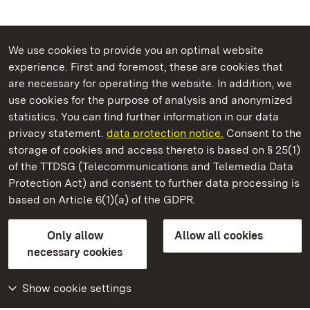
We use cookies to provide you an optimal website
experience. First and foremost, these are cookies that
are necessary for operating the website. In addition, we
use cookies for the purpose of analysis and anonymized
State Palaces and Gardens of Baden-Wuerttemberg
statistics. You can find further information in our data
privacy statement.
data protection notice.
Consent to the
storage of cookies and access thereto is based on § 25(1)
of the TTDSG (Telecommunications and Telemedia Data
Ludwigsburg Residential Palace
Protection Act) and consent to further data processing is
based on Article 6(1)(a) of the GDPR.
State Palaces and Gardens of Baden-Wuerttemberg
Only allow
Allow all cookies
Contact us
FAQ
Masthead
Data protection
necessary cookies
Declaration on barrier-free access
BITV-konform (geprüfte Seiten)
Show cookie settings