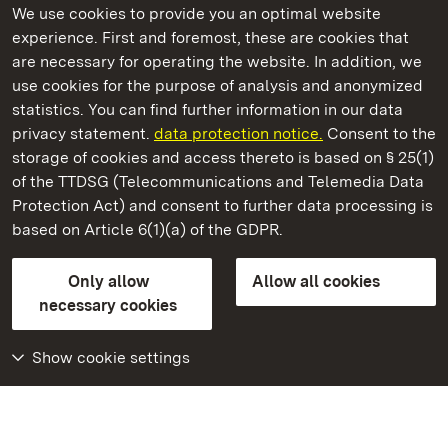
We use cookies to provide you an optimal website
experience. First and foremost, these are cookies that
are necessary for operating the website. In addition, we
use cookies for the purpose of analysis and anonymized
State Palaces and Gardens of Baden-Wuerttemberg
statistics. You can find further information in our data
privacy statement.
data protection notice.
Consent to the
storage of cookies and access thereto is based on § 25(1)
of the TTDSG (Telecommunications and Telemedia Data
Ludwigsburg Residential Palace
Protection Act) and consent to further data processing is
based on Article 6(1)(a) of the GDPR.
State Palaces and Gardens of Baden-Wuerttemberg
Only allow
Allow all cookies
Contact us
FAQ
Masthead
Data protection
necessary cookies
Declaration on barrier-free access
BITV-konform (geprüfte Seiten)
Show cookie settings
More
Home
Monuments