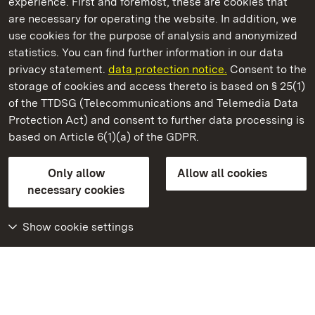
experience. First and foremost, these are cookies that
are necessary for operating the website. In addition, we
use cookies for the purpose of analysis and anonymized
State Palaces and Gardens of Baden-Wuerttemberg
statistics. You can find further information in our data
privacy statement.
data protection notice.
Consent to the
storage of cookies and access thereto is based on § 25(1)
of the TTDSG (Telecommunications and Telemedia Data
Ludwigsburg Residential Palace
Protection Act) and consent to further data processing is
based on Article 6(1)(a) of the GDPR.
State Palaces and Gardens of Baden-Wuerttemberg
Only allow
Allow all cookies
Contact us
FAQ
Masthead
Data protection
necessary cookies
Declaration on barrier-free access
BITV-konform (geprüfte Seiten)
Show cookie settings
More
Home
Monuments
Visit our Facebook