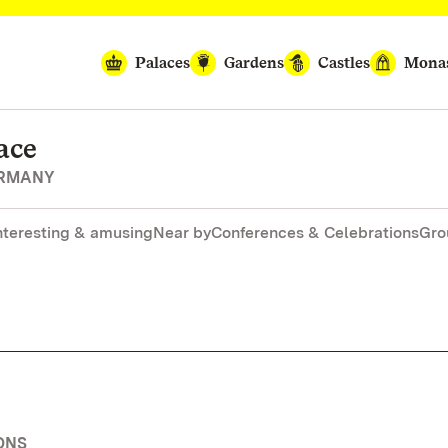
Palaces
Gardens
Castles
Monas
ace
ERMANY
nteresting & amusing
Near by
Conferences & Celebrations
Gro
ONS