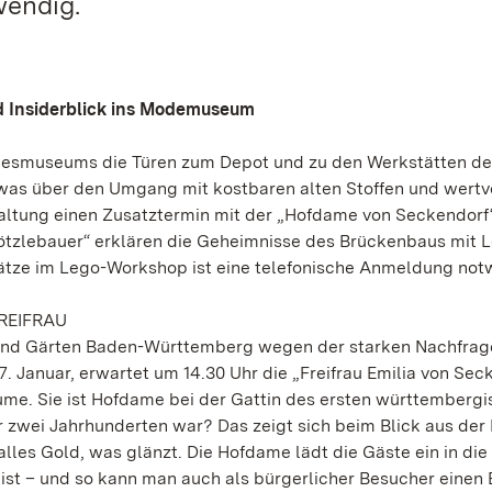
wendig.
 Insiderblick ins Modemuseum
andesmuseums die Türen zum Depot und zu den Werkstätten d
was über den Umgang mit kostbaren alten Stoffen und wertv
altung einen Zusatztermin mit der „Hofdame von Seckendorf“
tzlebauer“ erklären die Geheimnisse des Brückenbaus mit 
lätze im Lego-Workshop ist eine telefonische Anmeldung not
REIFRAU
 und Gärten Baden-Württemberg wegen der starken Nachfrag
 Januar, erwartet um 14.30 Uhr die „Freifrau Emilia von Sec
ume. Sie ist Hofdame bei der Gattin des ersten württemberg
r zwei Jahrhunderten war? Das zeigt sich beim Blick aus der
lles Gold, was glänzt. Die Hofdame lädt die Gäste ein in die 
st – und so kann man auch als bürgerlicher Besucher einen B