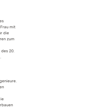
es
 Frau mit
r die
üren zum
 des 20.
.
genieure.
ren
ie
erbauen