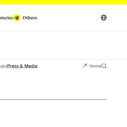
teries
Others
ups
Press & Media
Home