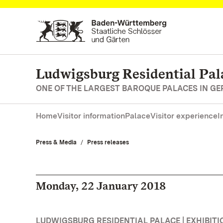
Navigate to main page
Ludwigsburg Residential Pal
ONE OF THE LARGEST BAROQUE PALACES IN G
Home
Visitor information
Palace
Visitor experience
I
Press & Media
Press releases
Monday, 22 January 2018
LUDWIGSBURG RESIDENTIAL PALACE | EXHIBITI