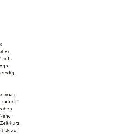
es
ollen
 aufs
Lego-
wendig.
e einen
kendorff“
ischen
 Nähe –
Zeit kurz
lick auf