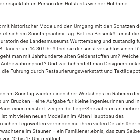
iner respektablen Person des Hofstaats wie der Hofdame.
eit mit historischer Mode und den Umgang mit den Schätzen d
et sich am Sonntagnachmittag. Bettina Beisenkötter ist die
estauratorin des Landesmuseums Württemberg und zuständig fü
. Januar um 14.30 Uhr öffnet sie die sonst verschlossenen T
 geht man mit Jahrhunderte alten Seidenstoffen um? Welche
en Aufbewahrungsort? Und wie behandelt man Designerstücke
die Führung durch Restaurierungswerkstatt und Textildepot
eten am Sonntag wieder einen ihrer Workshops im Rahmen der
s um Brücken – eine Aufgabe für kleine Ingenieurinnen und In
Bausteinen meistert, zeigen die Lego-Spezialisten an mehre
ist mit vielen neuen Modellen im Alten Hauptbau des
reichen Legowelten verbinden mit ihren vielen Details über d
rwachsene im Staunen – ein Familienerlebnis, das zum Selb
von 10 bis 17 Uhr geöffnet.