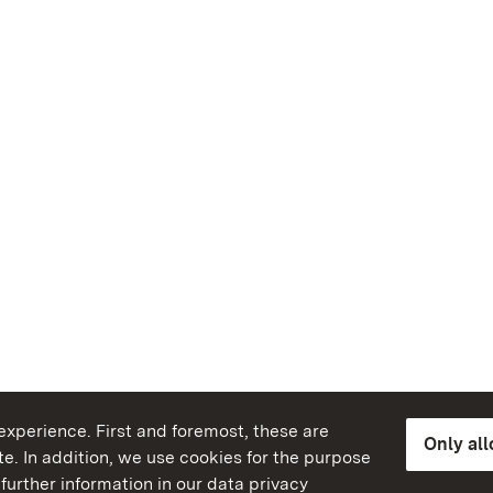
xperience. First and foremost, these are
Only al
e. In addition, we use cookies for the purpose
further information in our data privacy