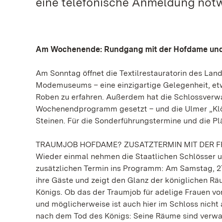
eine telefonische Anmeldung not
Am Wochenende: Rundgang mit der Hofdame und
Am Sonntag öffnet die Textilrestauratorin des L
Modemuseums – eine einzigartige Gelegenheit, et
Roben zu erfahren. Außerdem hat die Schlossverw
Wochenendprogramm gesetzt – und die Ulmer „Klö
Steinen. Für die Sonderführungstermine und die P
TRAUMJOB HOFDAME? ZUSATZTERMIN MIT DER F
Wieder einmal nehmen die Staatlichen Schlösser
zusätzlichen Termin ins Programm: Am Samstag, 27.
ihre Gäste und zeigt den Glanz der königlichen Rä
Königs. Ob das der Traumjob für adelige Frauen vo
und möglicherweise ist auch hier im Schloss nicht a
nach dem Tod des Königs: Seine Räume sind verwai