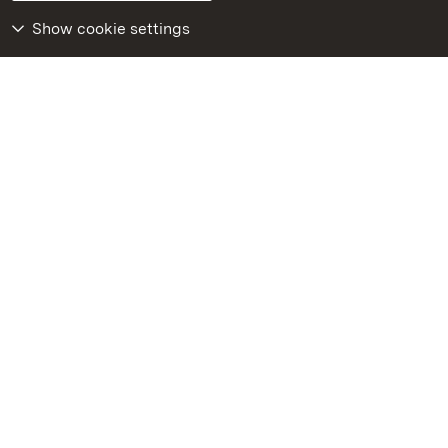
Declaration on barrier-free access
BITV-konform (geprüfte Seiten)
Show cookie settings
More
Home
Monuments
Visit our Facebook
page
Visit our Instagram
page
Visit our YouTube
channel
Get to know our apps
Google Play Store
App Store for iPhone