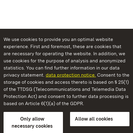
We use cookies to provide you an optimal website
experience. First and foremost, these are cookies that
are necessary for operating the website. In addition, we
use cookies for the purpose of analysis and anonymized
State Palaces and Gardens of Baden-Wuerttemberg
statistics. You can find further information in our data
privacy statement.
data protection notice.
Consent to the
storage of cookies and access thereto is based on § 25(1)
of the TTDSG (Telecommunications and Telemedia Data
Ludwigsburg Residential Palace
Protection Act) and consent to further data processing is
based on Article 6(1)(a) of the GDPR.
State Palaces and Gardens of Baden-Wuerttemberg
Only allow
Allow all cookies
Contact us
FAQ
Masthead
Data protection
necessary cookies