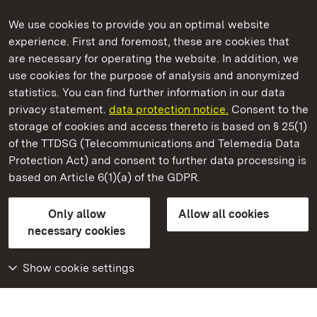
We use cookies to provide you an optimal website
experience. First and foremost, these are cookies that
are necessary for operating the website. In addition, we
use cookies for the purpose of analysis and anonymized
State Palaces and Gardens of Baden-Wuerttemberg
statistics. You can find further information in our data
privacy statement.
data protection notice.
Consent to the
storage of cookies and access thereto is based on § 25(1)
of the TTDSG (Telecommunications and Telemedia Data
Ludwigsburg Residential Palace
Protection Act) and consent to further data processing is
based on Article 6(1)(a) of the GDPR.
State Palaces and Gardens of Baden-Wuerttemberg
Only allow
Allow all cookies
Contact us
FAQ
Masthead
Data protection
necessary cookies
Declaration on barrier-free access
BITV-konform (geprüfte Seiten)
Show cookie settings
More