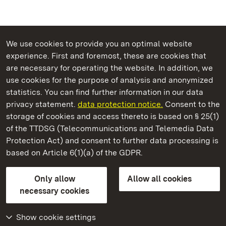
We use cookies to provide you an optimal website
experience. First and foremost, these are cookies that
are necessary for operating the website. In addition, we
use cookies for the purpose of analysis and anonymized
State Palaces and Gardens of Baden-Wuerttemberg
statistics. You can find further information in our data
privacy statement.
data protection notice.
Consent to the
storage of cookies and access thereto is based on § 25(1)
of the TTDSG (Telecommunications and Telemedia Data
Ludwigsburg Residential Palace
Protection Act) and consent to further data processing is
based on Article 6(1)(a) of the GDPR.
State Palaces and Gardens of Baden-Wuerttemberg
Only allow
Allow all cookies
Contact us
FAQ
Masthead
Data protection
necessary cookies
Declaration on barrier-free access
BITV-konform (geprüfte Seiten)
Show cookie settings