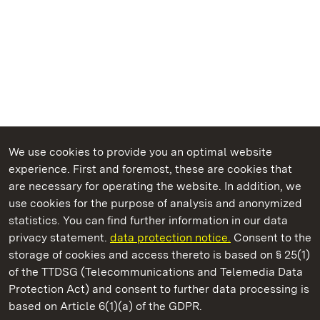
We use cookies to provide you an optimal website
experience. First and foremost, these are cookies that
are necessary for operating the website. In addition, we
use cookies for the purpose of analysis and anonymized
State Palaces and Gardens of Baden-Wuerttemberg
statistics. You can find further information in our data
privacy statement.
data protection notice.
Consent to the
storage of cookies and access thereto is based on § 25(1)
of the TTDSG (Telecommunications and Telemedia Data
Ludwigsburg Residential Palace
Protection Act) and consent to further data processing is
based on Article 6(1)(a) of the GDPR.