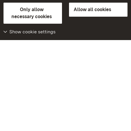
State Palaces and Gardens of Baden-Wuerttemberg
Only allow
Allow all cookies
Contact us
FAQ
Masthead
Data protection
necessary cookies
Declaration on barrier-free access
BITV-konform (geprüfte Seiten)
Show cookie settings
More
Home
Monuments
Visit our Facebook
page
Visit our Instagram
page
Visit our YouTube
channel
Get to know our apps
Google Play Store
App Store for iPhone