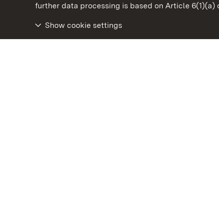
State Palaces and Gardens of Baden-Wuertt
further data processing is based on Article 6(1)(a)
Show cookie settings
Ludwigsburg Residential Palace