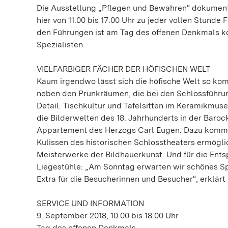
Die Ausstellung „Pflegen und Bewahren“ dokumenti
hier von 11.00 bis 17.00 Uhr zu jeder vollen Stunde
den Führungen ist am Tag des offenen Denkmals kos
Spezialisten.
VIELFARBIGER FÄCHER DER HÖFISCHEN WELT
Kaum irgendwo lässt sich die höfische Welt so kom
neben den Prunkräumen, die bei den Schlossführu
Detail: Tischkultur und Tafelsitten im Keramikmu
die Bilderwelten des 18. Jahrhunderts in der Baro
Appartement des Herzogs Carl Eugen. Dazu kommt 
Kulissen des historischen Schlosstheaters ermöglic
Meisterwerke der Bildhauerkunst. Und für die En
Liegestühle: „Am Sonntag erwarten wir schönes S
Extra für die Besucherinnen und Besucher“, erklär
SERVICE UND INFORMATION
9. September 2018, 10.00 bis 18.00 Uhr
Tag des offenen Denkmals