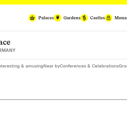
Palaces
Gardens
Castles
Monas
ace
ERMANY
nteresting & amusing
Near by
Conferences & Celebrations
Gro