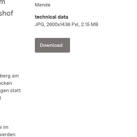
em
Mende
shof
technical data
JPG, 2600x1436 Pxl, 2.15 MB
Download
mberg am
rocken
gen statt
t
e im
werden.