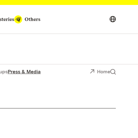
teries
Others
ups
Press & Media
Home