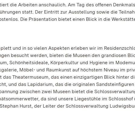
ert die Arbeiten anschaulich. Am Tag des offenen Denkmals
 Führungen statt. Der Eintritt zur Ausstellung sowie die Teiln
tenlos. Die Präsentation bietet einen Blick in die Werkstätt
plett und in so vielen Aspekten erleben wir im Residenzschl
ngen besucht werden, bieten die Museen den grandiosen Blic
seum, Schönheitsideale, Körperkultur und Hygiene im Modem
ckgalerie, Möbel- und Raumkunst auf höchstem Niveau im pri
das Theatermuseum, das einen einzigartigen Blick hinter d
ht, und das Lapidarium, das die originalen Sandsteinfiguren 
tspannung zwischen zwei Museen bietet die Schlossverwaltun
pätsommerwetter, da sind unsere Liegestühle im Schlosshof 
t Stephan Hurst, der Leiter der Schlossverwaltung Ludwigsbu