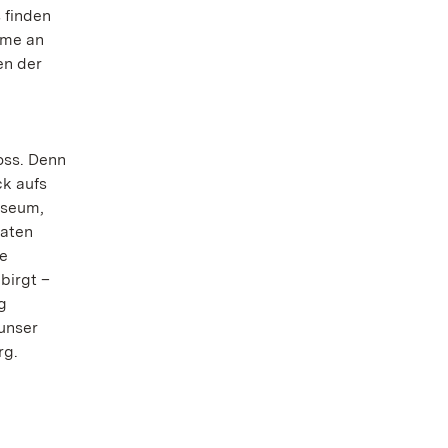
 finden
ahme an
en der
oss. Denn
k aufs
useum,
vaten
ie
birgt –
g
unser
rg.