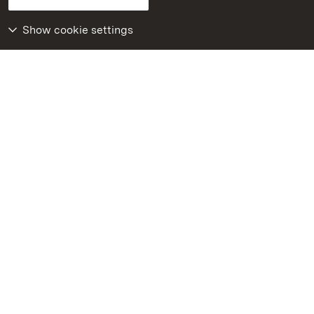
Declaration on barrier-free access
BITV-konform (geprüfte Seiten)
Show cookie settings
More
Home
Monuments
Visit our Facebook
page
Visit our Instagram
page
Visit our YouTube
channel
Get to know our apps
Google Play Store
App Store for iPhone