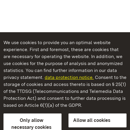
We use cookies to provide you an optimal website
experience. First and foremost, these are cookies that
are necessary for operating the website. In addition, we
use cookies for the purpose of analysis and anonymized
State Palaces and Gardens of Baden-Wuerttemberg
statistics. You can find further information in our data
privacy statement.
data protection notice.
Consent to the
storage of cookies and access thereto is based on § 25(1)
of the TTDSG (Telecommunications and Telemedia Data
Ludwigsburg Residential Palace
Protection Act) and consent to further data processing is
based on Article 6(1)(a) of the GDPR.
State Palaces and Gardens of Baden-Wuerttemberg
Only allow
Allow all cookies
Contact us
FAQ
Masthead
Data protection
necessary cookies