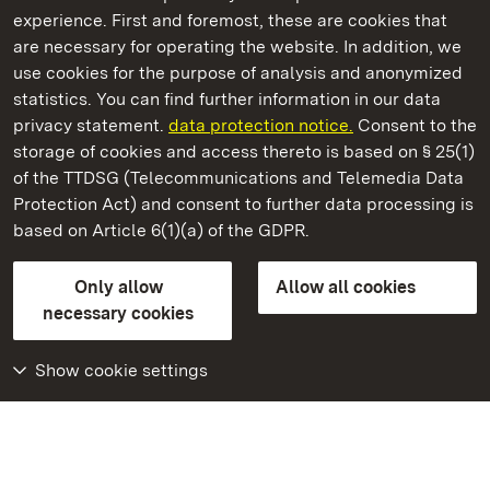
experience. First and foremost, these are cookies that
are necessary for operating the website. In addition, we
use cookies for the purpose of analysis and anonymized
State Palaces and Gardens of Baden-Wuerttemberg
statistics. You can find further information in our data
privacy statement.
data protection notice.
Consent to the
storage of cookies and access thereto is based on § 25(1)
of the TTDSG (Telecommunications and Telemedia Data
Ludwigsburg Residential Palace
Protection Act) and consent to further data processing is
based on Article 6(1)(a) of the GDPR.
State Palaces and Gardens of Baden-Wuerttemberg
Only allow
Allow all cookies
Contact us
FAQ
Masthead
Data protection
necessary cookies
Declaration on barrier-free access
BITV-konform (geprüfte Seiten)
Show cookie settings
More
Home
Monuments