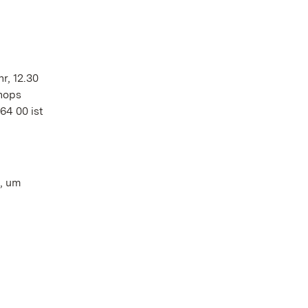
r, 12.30
shops
64 00 ist
n, um