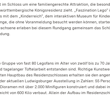
im Schloss um eine familiengerechte Attraktion, die besond
württembergische Königsresidenz zieht. „Faszination Lego“ i
s mit dem „Kinderreich“, dem interaktiven Museum für Kinder
nge, die ohne Voranmeldung besucht werden können, starten
rwachsene erleben bei diesem Rundgang gemeinsam das Schl
ldung.
e Gruppe von fast 80 Legofans im Alter von zwölf bis zu 70 Ja
und tagelanger Tüftelarbeit entstanden sind. Richtige Kunstwe
lten Hauptbau des Residenzschlosses erhalten sie den ang
e der aktuellen Ludwigsburger Ausstellung in Zahlen: 55 Pers
Dioramen mit über 2.000 Minifiguren konstruiert und dabei 
ht von 600 Kilo verbaut. Allein der Aufbau im Residenzsch