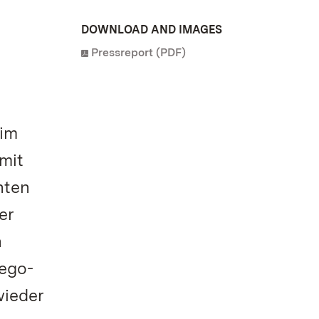
DOWNLOAD AND IMAGES
Pressreport (PDF)
 im
mit
hten
er
n
Lego-
wieder