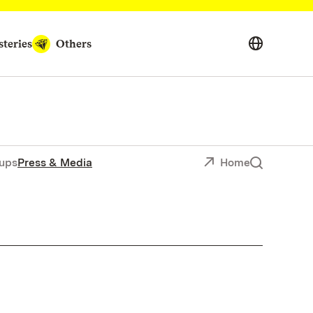
teries
Others
ups
Press & Media
Home