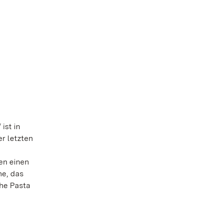
ist in
r letzten
en einen
he, das
che Pasta