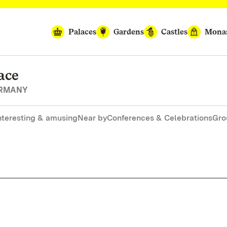
Palaces
Gardens
Castles
Monas
ace
ERMANY
nteresting & amusing
Near by
Conferences & Celebrations
Gro