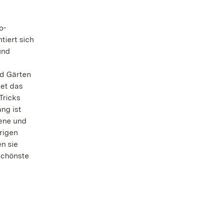
o-
tiert sich
und
nd Gärten
et das
Tricks
ng ist
sene und
rigen
n sie
schönste