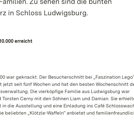
 Familien. Zu sehen sind die bunten
rz in Schloss Ludwigsburg.
0.000 erreicht
00 war geknackt. Der Besucherschnitt bei „Faszination Lego“ 
t jetzt seit fünf Wochen und hat den besten Wochenschnitt de
ossverwaltung. Die vierköpfige Familie aus Ludwigsburg war
Torsten Cerny mit den Söhnen Liam und Damian. Sie erhielt
tt in die Ausstellung und eine Einladung ins Café Schlosswac
 beliebten „Klötzle-Waffeln“ anbietet und familienfreundli