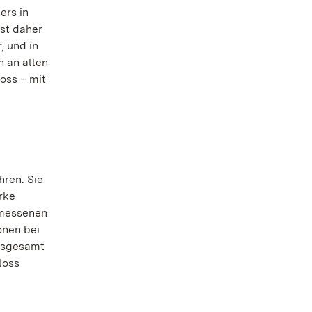
ers in
st daher
, und in
 an allen
oss – mit
hren. Sie
rke
emessenen
onen bei
insgesamt
loss