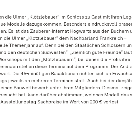
en die Ulmer „Klötzlebauer“ im Schloss zu Gast mit ihren Leg
neue Modelle dazugekommen. Besonders eindrucksvoll präsen
en: Es ist das Zauberer-Internat Hogwarts aus den Büchern 
n die Ulmer „Klötzlebauer“ dem Nachbarland Frankreich –
tuelle Themenjahr auf. Denn bei den Staatlichen Schlössern u
nd den deutschen Südwesten“. „Ziemlich gute Freunde“ laut
orkshops mit den „Klötzlebauern“, bei denen die Profis ihre 
henenden stehen diese Termine auf dem Programm. Der Andra
wert. Die 45-minütigen Bauaktionen richten sich an Erwach
gs jeweils an mehreren Terminen statt. Auch bei der diesjäh
 einen Bauwettbewerb unter ihren Mitgliedern. Diesmal zeige
 besucht hat, kann darüber abstimmen, welches Modell das 
n Ausstellungstag Sachpreise im Wert von 200 € verlost.