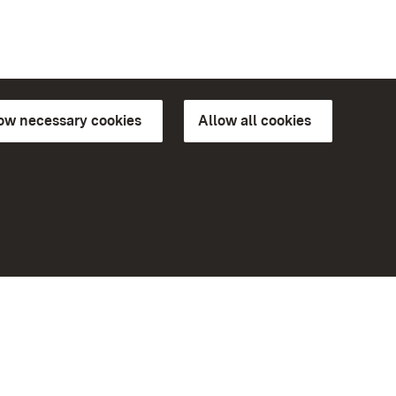
low necessary cookies
Allow all cookies
ns of
More
Home
Monuments
Visit our Facebook page
Visit our Instagram page
Visit our YouTube channel
ree access