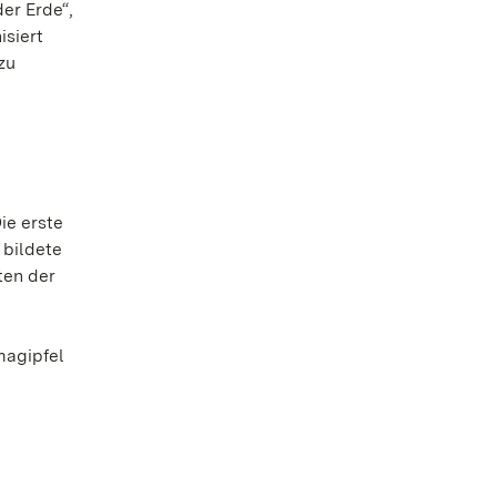
er Erde“,
isiert
zu
ie erste
 bildete
ten der
,
magipfel