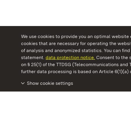
We use cookies to provide you an optimal website e
cookies that are necessary for operating the websit
of analysis and anonymized statistics. You can find 
statement.
data protection notice.
Consent to the s
on § 25(1) of the TTDSG (Telecommunications and 
State Palaces and Gardens of Baden-Wuertt
further data processing is based on Article 6(1)(a)
Show cookie settings
Ludwigsburg Residential Palace