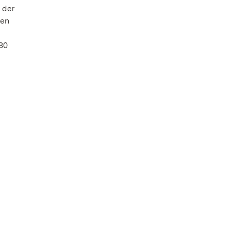
 der
len
80