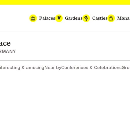
Palaces
Gardens
Castles
Monas
ace
ERMANY
nteresting & amusing
Near by
Conferences & Celebrations
Gro