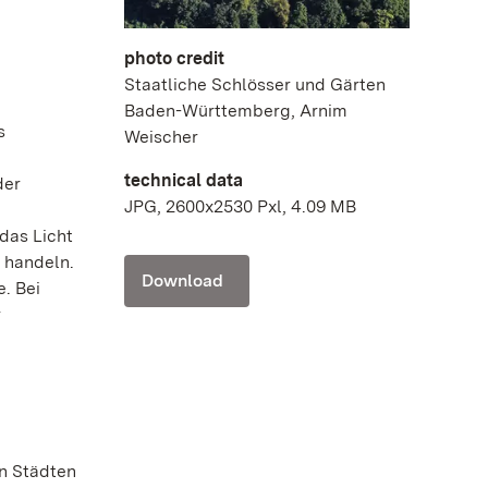
photo credit
Staatliche Schlösser und Gärten
Baden-Württemberg, Arnim
s
Weischer
technical data
der
JPG, 2600x2530 Pxl, 4.09 MB
das Licht
d handeln.
Download
. Bei
r
en Städten