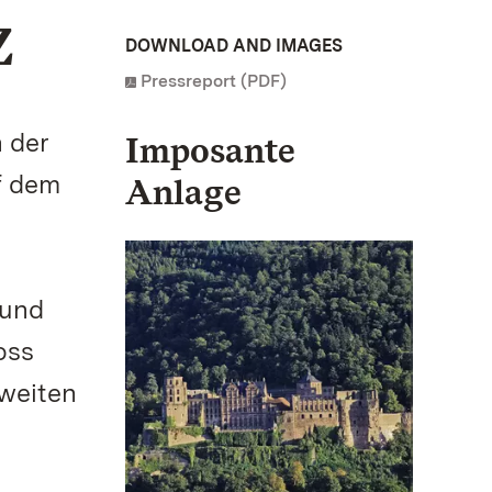
Z
DOWNLOAD AND IMAGES
Pressreport (PDF)
 der
Imposante
f dem
Anlage
 und
oss
tweiten