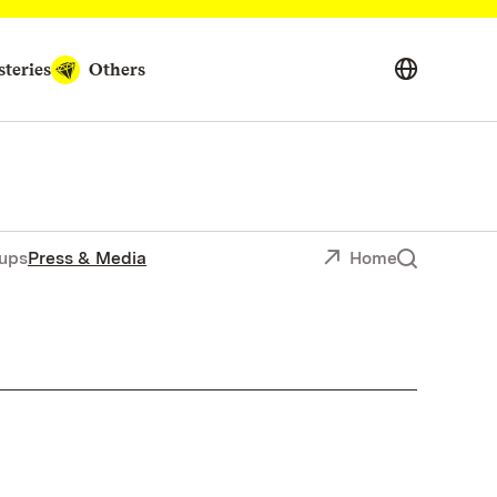
teries
Others
ups
Press & Media
Home