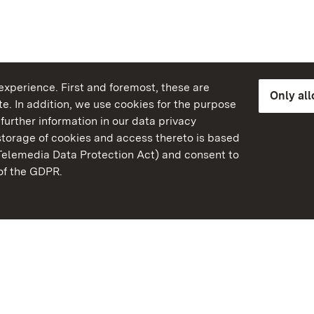
xperience. First and foremost, these are
Only al
e. In addition, we use cookies for the purpose
further information in our data privacy
torage of cookies and access thereto is based
Telemedia Data Protection Act) and consent to
emberg
 of the GDPR.
State Palaces and Garde
Baden-Wuerttemberg
Contact us
FAQ
Masthead
Data protection
Declaration on barrier-f