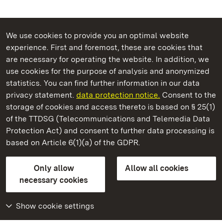
We use cookies to provide you an optimal website
experience. First and foremost, these are cookies that
are necessary for operating the website. In addition, we
use cookies for the purpose of analysis and anonymized
State Palaces and Gardens of Baden-Wuerttemberg
statistics. You can find further information in our data
privacy statement.
data protection notice.
Consent to the
storage of cookies and access thereto is based on § 25(1)
of the TTDSG (Telecommunications and Telemedia Data
Ludwigsburg Residential Palace
Protection Act) and consent to further data processing is
based on Article 6(1)(a) of the GDPR.
State Palaces and Gardens of Baden-Wuerttemberg
Only allow
Allow all cookies
Contact us
FAQ
Masthead
Data protection
necessary cookies
Declaration on barrier-free access
BITV-konform (geprüfte Seiten)
Show cookie settings