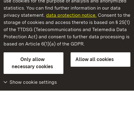
use cookies for the purpose of analysis and anonymized
State Palaces and Gardens of Baden-Wuerttemberg
statistics. You can find further information in our data
privacy statement.
data protection notice.
Consent to the
storage of cookies and access thereto is based on § 25(1)
of the TTDSG (Telecommunications and Telemedia Data
Ludwigsburg Residential Palace
Protection Act) and consent to further data processing is
based on Article 6(1)(a) of the GDPR.
State Palaces and Gardens of Baden-Wuerttemberg
Only allow
Allow all cookies
Contact us
FAQ
Masthead
Data protection
necessary cookies
Declaration on barrier-free access
BITV-konform (geprüfte Seiten)
Show cookie settings
More
Home
Monuments
Visit our Facebook
page
Visit our Instagram