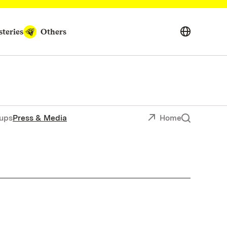
teries
Others
ups
Press & Media
Home