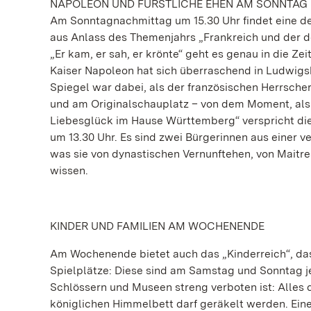
NAPOLEON UND FÜRSTLICHE EHEN AM SONNTAG
Am Sonntagnachmittag um 15.30 Uhr findet eine der
aus Anlass des Themenjahrs „Frankreich und der 
„Er kam, er sah, er krönte“ geht es genau in die Z
Kaiser Napoleon hat sich überraschend in Ludwigs
Spiegel war dabei, als der französischen Herrsche
und am Originalschauplatz – von dem Moment, als
Liebesglück im Hause Württemberg“ verspricht die
um 13.30 Uhr. Es sind zwei Bürgerinnen aus einer 
was sie von dynastischen Vernunftehen, von Maitr
wissen.
KINDER UND FAMILIEN AM WOCHENENDE
Am Wochenende bietet auch das „Kinderreich“, das
Spielplätze: Diese sind am Samstag und Sonntag jew
Schlössern und Museen streng verboten ist: Alles 
königlichen Himmelbett darf geräkelt werden. Ein