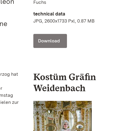
oleon
Fuchs
technical data
JPG, 2600x1733 Pxl, 0.87 MB
ine
Download
Kostüm Gräfin
rzog hat
Weidenbach
er
Samstag
ielen zur