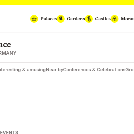
Palaces
Gardens
Castles
Monas
ace
ERMANY
nteresting & amusing
Near by
Conferences & Celebrations
Gro
 EVENTS