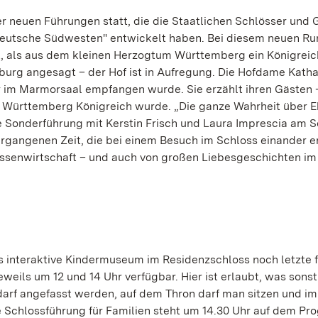
 neuen Führungen statt, die die Staatlichen Schlösser und 
deutsche Südwesten" entwickelt haben. Bei diesem neuen R
eit, als aus dem kleinen Herzogtum Württemberg ein Königrei
burg angesagt – der Hof ist in Aufregung. Die Hofdame Katha
r im Marmorsaal empfangen wurde. Sie erzählt ihren Gästen –
 Württemberg Königreich wurde. „Die ganze Wahrheit über 
 Sonderführung mit Kerstin Frisch und Laura Imprescia am 
vergangenen Zeit, die bei einem Besuch im Schloss einander e
essenwirtschaft – und auch von großen Liebesgeschichten im
 interaktive Kindermuseum im Residenzschloss noch letzte f
eils um 12 und 14 Uhr verfügbar. Hier ist erlaubt, was sonst
darf angefasst werden, auf dem Thron darf man sitzen und im
e Schlossführung für Familien steht um 14.30 Uhr auf dem P