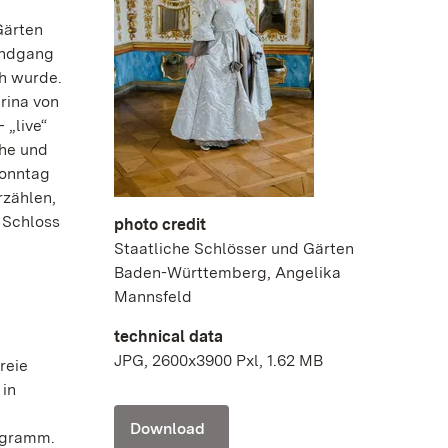
Gärten
undgang
ch wurde.
rina von
 „live“
Ehe und
Sonntag
rzählen,
 Schloss
photo credit
Staatliche Schlösser und Gärten
Baden-Württemberg, Angelika
Mannsfeld
technical data
JPG, 2600x3900 Pxl, 1.62 MB
reie
 in
Download
rogramm.