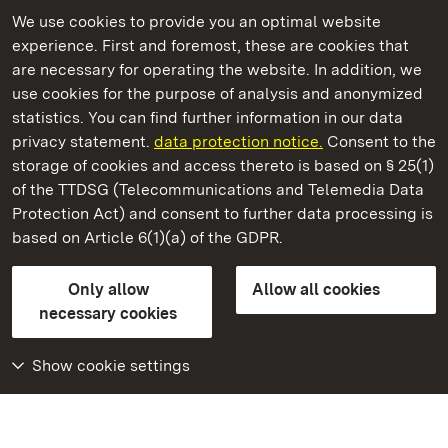
We use cookies to provide you an optimal website
experience. First and foremost, these are cookies that
are necessary for operating the website. In addition, we
use cookies for the purpose of analysis and anonymized
State Palaces and Gardens of Baden-Wuerttemberg
statistics. You can find further information in our data
privacy statement.
data protection notice.
Consent to the
storage of cookies and access thereto is based on § 25(1)
of the TTDSG (Telecommunications and Telemedia Data
Ludwigsburg Residential Palace
Protection Act) and consent to further data processing is
based on Article 6(1)(a) of the GDPR.
State Palaces and Gardens of Baden-Wuerttemberg
Only allow
Allow all cookies
Contact us
FAQ
Masthead
Data protection
necessary cookies
Declaration on barrier-free access
BITV-konform (geprüfte Seiten)
Show cookie settings
More