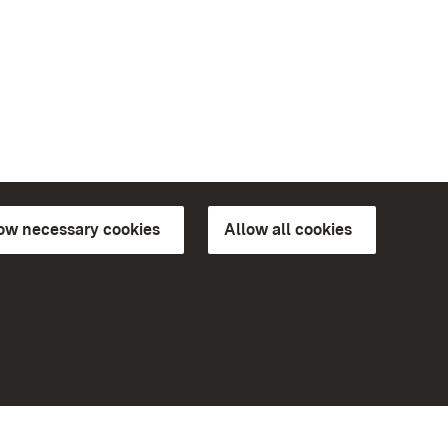
low necessary cookies
Allow all cookies
ns of
More
Home
Monuments