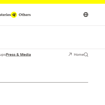
teries
Others
ups
Press & Media
Home