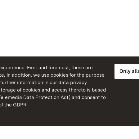
xperience. First and foremost, these are
Only al
e. In addition, we use cookies for the purpose
further information in our data privacy
torage of cookies and access thereto is based
Telemedia Data Protection Act) and consent to
emberg
 of the GDPR.
State Palaces and Garde
Baden-Wuerttemberg
Contact us