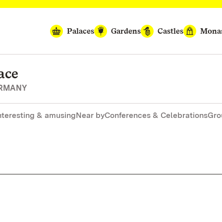
Palaces
Gardens
Castles
Monas
ace
ERMANY
nteresting & amusing
Near by
Conferences & Celebrations
Gro