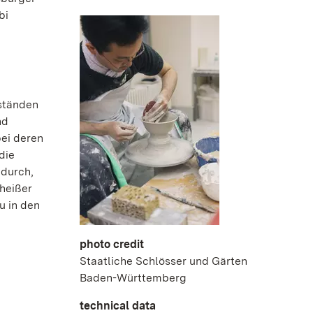
bi
ständen
nd
ei deren
die
 durch,
heißer
u in den
photo credit
Staatliche Schlösser und Gärten
Baden-Württemberg
technical data