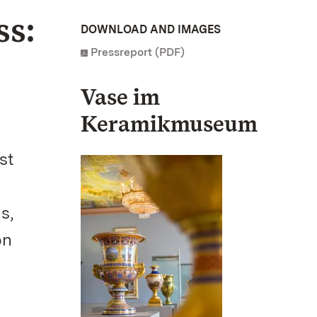
ss:
DOWNLOAD AND IMAGES
Pressreport (PDF)
Vase im
Keramikmuseum
st
s,
on