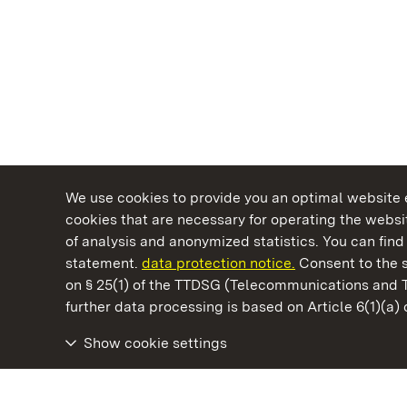
We use cookies to provide you an optimal website e
cookies that are necessary for operating the websit
of analysis and anonymized statistics. You can find 
statement.
data protection notice.
Consent to the s
on § 25(1) of the TTDSG (Telecommunications and 
State Palaces and Gardens of Baden-Wuertt
further data processing is based on Article 6(1)(a)
Show cookie settings