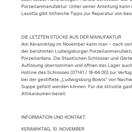
Porzellanmanufaktur: Unter seiner Anleitung kann 
Lasotta gibt hilfreiche Tipps zur Reparatur von be
DIE LETZTEN STÜCKE AUS DER MANUFAKTUR
Am Keramiktag im November kann man – nach vorhe
der berühmten Ludwigsburger Porzellanmanufaktur
Porzellanfans. Die Staatlichen Schlösser und Gä
Auflösung übernommen und öffnen das Lager auch u
Hotline des Schlosses (07141 / 18-64 00) zur Verfü
bei der gestiftete „Ludwigsburg Bowls“ von Nach
Suppe gefüllt werden können. Für die stilvolle g
Attikaräumen bereit.
INFORMATION UND KONTAKT:
KERAMIKTAG, 10. NOVEMBER