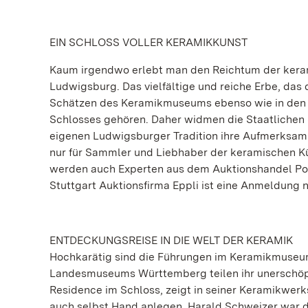
EIN SCHLOSS VOLLER KERAMIKKUNST
Kaum irgendwo erlebt man den Reichtum der keram
Ludwigsburg. Das vielfältige und reiche Erbe, das 
Schätzen des Keramikmuseums ebenso wie in den k
Schlosses gehören. Daher widmen die Staatlichen 
eigenen Ludwigsburger Tradition ihre Aufmerksamke
nur für Sammler und Liebhaber der keramischen Kün
werden auch Experten aus dem Auktionshandel Porz
Stuttgart Auktionsfirma Eppli ist eine Anmeldung 
ENTDECKUNGSREISE IN DIE WELT DER KERAMIK
Hochkarätig sind die Führungen im Keramikmuseu
Landesmuseums Württemberg teilen ihr unerschöpfl
Residence im Schloss, zeigt in seiner Keramikwerk
auch selbst Hand anlegen. Harald Schweizer war d