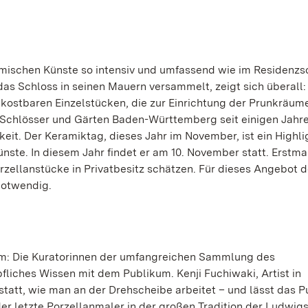
ischen Künste so intensiv und umfassend wie im Residenzs
das Schloss in seinen Mauern versammelt, zeigt sich überall:
ostbaren Einzelstücken, die zur Einrichtung der Prunkräum
Schlösser und Gärten Baden-Württemberg seit einigen Jahre
it. Der Keramiktag, dieses Jahr im November, ist ein Highli
ste. In diesem Jahr findet er am 10. November statt. Erstma
ellanstücke in Privatbesitz schätzen. Für dieses Angebot d
notwendig.
m: Die Kuratorinnen der umfangreichen Sammlung des
iches Wissen mit dem Publikum. Kenji Fuchiwaki, Artist in
statt, wie man an der Drehscheibe arbeitet – und lässt das 
er letzte Porzellanmaler in der großen Tradition der Ludwig