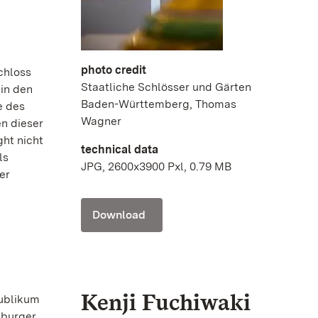
photo credit
chloss
Staatliche Schlösser und Gärten
 in den
Baden-Württemberg, Thomas
e des
Wagner
n dieser
ght nicht
technical data
ls
JPG, 2600x3900 Pxl, 0.79 MB
er
Download
Kenji Fuchiwaki
Publikum
sburger