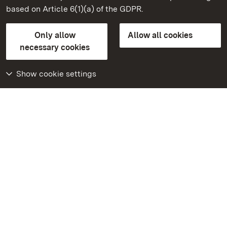
based on Article 6(1)(a) of the GDPR.
State Palaces and Gardens of Baden-Wuerttemberg
Only allow
Allow all cookies
Contact us
FAQ
Masthead
Data protection
necessary cookies
Declaration on barrier-free access
BITV-konform (geprüfte Seiten)
Show cookie settings
More
Home
Monuments
Visit our Facebook
page
Visit our Instagram
page
Visit our YouTube
channel
Get to know our apps
Google Play Store