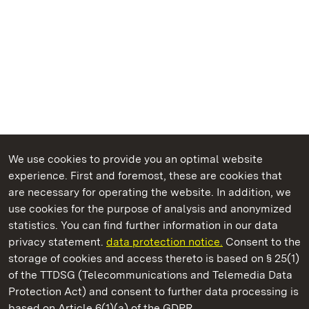
We use cookies to provide you an optimal website
experience. First and foremost, these are cookies that
are necessary for operating the website. In addition, we
use cookies for the purpose of analysis and anonymized
State Palaces and Gardens of Baden-Wuerttemberg
statistics. You can find further information in our data
privacy statement.
data protection notice.
Consent to the
storage of cookies and access thereto is based on § 25(1)
of the TTDSG (Telecommunications and Telemedia Data
Ludwigsburg Residential Palace
Protection Act) and consent to further data processing is
based on Article 6(1)(a) of the GDPR.