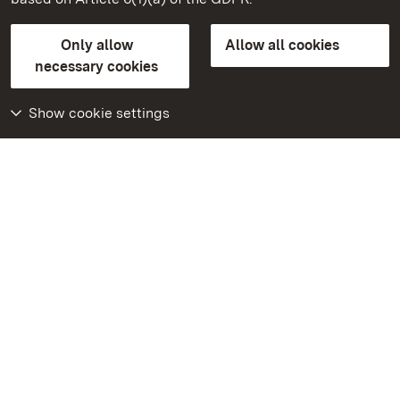
State Palaces and Gardens of Baden-Wuerttemberg
Only allow
Allow all cookies
Contact us
FAQ
Masthead
Data protection
necessary cookies
Declaration on barrier-free access
BITV-konform (geprüfte Seiten)
Show cookie settings
More
Home
Monuments
Visit our Facebook
page
Visit our Instagram
page
Visit our YouTube
channel
Get to know our apps
Google Play Store
App Store for iPhone