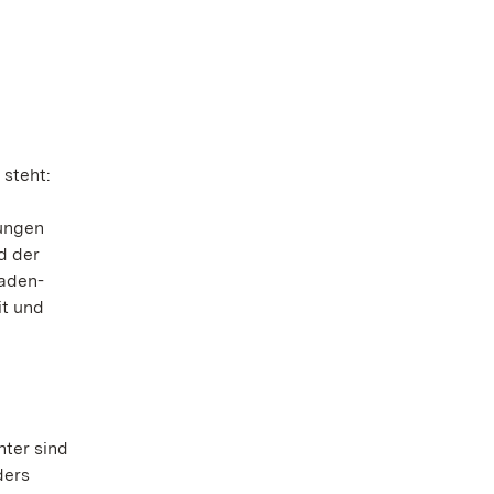
steht:
tungen
d der
Baden-
t und
ter sind
ders