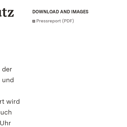
utz
DOWNLOAD AND IMAGES
Pressreport (PDF)
 der
d und
rt wird
auch
 Uhr