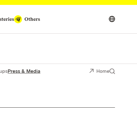
teries
Others
ups
Press & Media
Home