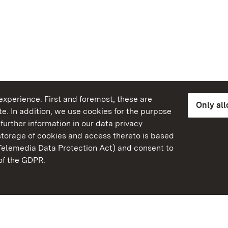
xperience. First and foremost, these are
Only al
e. In addition, we use cookies for the purpose
further information in our data privacy
torage of cookies and access thereto is based
Telemedia Data Protection Act) and consent to
emberg
 of the GDPR.
State Palaces and Garde
Baden-Wuerttemberg
Contact us
FAQ