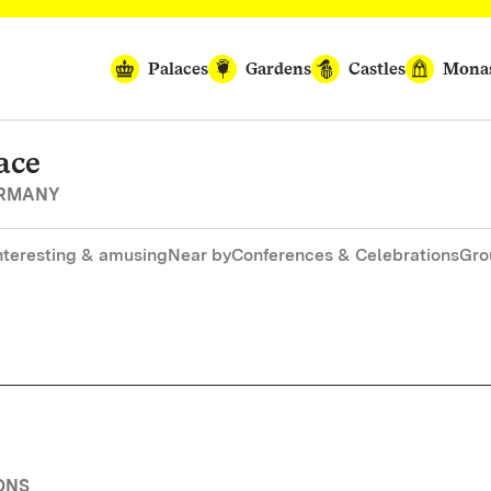
Palaces
Gardens
Castles
Monas
ace
ERMANY
nteresting & amusing
Near by
Conferences & Celebrations
Gro
ONS