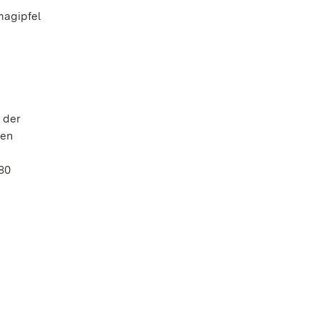
magipfel
 der
len
80