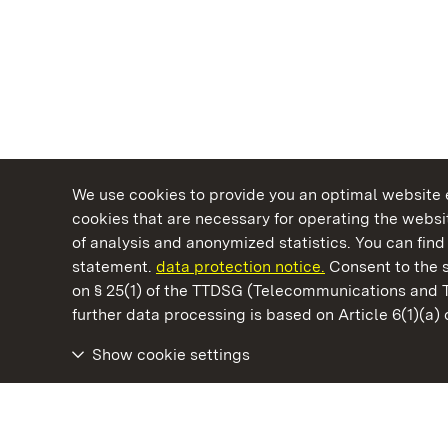
We use cookies to provide you an optimal website e
cookies that are necessary for operating the websit
of analysis and anonymized statistics. You can find 
statement.
data protection notice.
Consent to the s
on § 25(1) of the TTDSG (Telecommunications and 
State Palaces and Gardens of Baden-Wuertt
further data processing is based on Article 6(1)(a)
Show cookie settings
Ludwigsburg Residential Palace