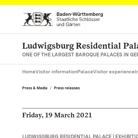
Navigate to main page
Ludwigsburg Residential Pal
ONE OF THE LARGEST BAROQUE PALACES IN G
Home
Visitor information
Palace
Visitor experience
I
Press & Media
Press releases
Friday, 19 March 2021
LUDWIGSBURG RESIDENTIAL PALACE | EXHIBITI