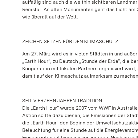
auffällig sind auch die weithin sichtbaren Landm
Remstal. An allen Monumenten geht das Licht am 27
wie überall auf der Welt.
ZEICHEN SETZEN FÜR DEN KLIMASCHUTZ
Am 27. März wird es in vielen Städten in und auß
„Earth Hour“, zu Deutsch „Stunde der Erde“, die b
Kooperation mit lokalen Partnern organisiert wird
damit auf den Klimaschutz aufmerksam zu machen
SEIT VIERZEHN JAHREN TRADITION
Die „Earth Hour“ wurde 2007 vom WWF in Australien
Aktion sollte dazu dienen, die Emissionen der Sta
die „Earth Hour“ den Beginn der Umweltschutzakti
Beleuchtung für eine Stunde auf die Energievers
Einsparpotential hingewiesen werden. Noch im sel