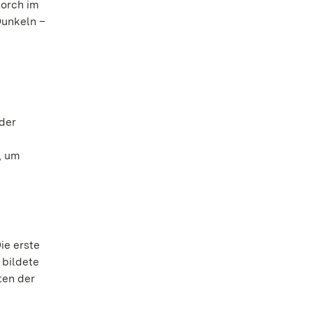
Lorch im
Dunkeln –
der
, um
ie erste
 bildete
ten der
,