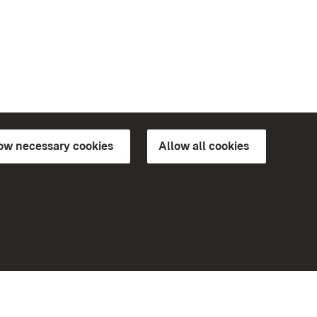
low necessary cookies
Allow all cookies
ns of
More
Home
Monuments